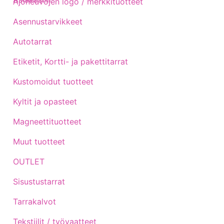
Ajoneuvojen logo / merkkituotteet
Asennustarvikkeet
Autotarrat
Etiketit, Kortti- ja pakettitarrat
Kustomoidut tuotteet
Kyltit ja opasteet
Magneettituotteet
Muut tuotteet
OUTLET
Sisustustarrat
Tarrakalvot
Tekstiilit / työvaatteet