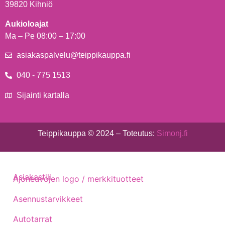
39820 Kihniö
Aukioloajat
Ma – Pe 08:00 – 17:00
asiakaspalvelu@teippikauppa.fi
040 - 775 1513
Sijainti kartalla
Teippikauppa © 2024 – Toteutus:
Simonj.fi
Asiakastili
Ajoneuvojen logo / merkkituotteet
Asennustarvikkeet
Autotarrat