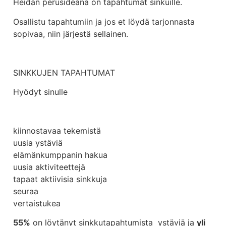
Heidän perusideana on tapahtumat sinkuille.
Osallistu tapahtumiin ja jos et löydä tarjonnasta
sopivaa, niin järjestä sellainen.
SINKKUJEN TAPAHTUMAT
Hyödyt sinulle
kiinnostavaa tekemistä
uusia ystäviä
elämänkumppanin hakua
uusia aktiviteettejä
tapaat aktiivisia sinkkuja
seuraa
vertaistukea
55%
on löytänyt sinkkutapahtumista ystäviä ja
yli