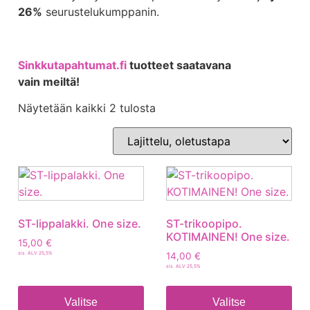
26%
seurustelukumppanin.
Sinkkutapahtumat.fi
tuotteet saatavana
vain meiltä!
Näytetään kaikki 2 tulosta
ST-lippalakki. One size.
ST-trikoopipo.
KOTIMAINEN! One size.
15,00
€
sis. ALV 25,5%
14,00
€
sis. ALV 25,5%
Valitse
Valitse