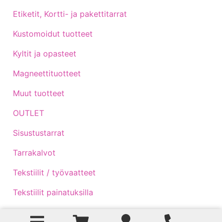
Etiketit, Kortti- ja pakettitarrat
Kustomoidut tuotteet
Kyltit ja opasteet
Magneettituotteet
Muut tuotteet
OUTLET
Sisustustarrat
Tarrakalvot
Tekstiilit / työvaatteet
Tekstiilit painatuksilla
Traktoritarrat