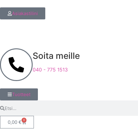
Asiakastilini
Soita meille
040 - 775 1513
Tuotteet
0
0,00
€