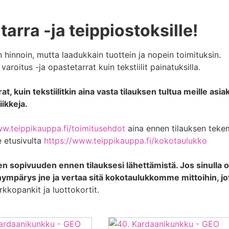
 tarra -ja
teippiostoksille!
n hinnoin, mutta laadukkain tuottein ja nopein toimituksin.
aroitus -ja opastetarrat kuin tekstiilit painatuksilla.
t, kuin tekstiilitkin aina vasta tilauksen tultua meille asiakk
iikkeja.
ww.teippikauppa.fi/toimitusehdot
aina ennen tilauksen teke
 etusivulta
https://www.teippikauppa.fi/kokotaulukko
n sopivuuden ennen tilauksesi lähettämistä. Jos sinulla on
nympärys jne ja vertaa sitä kokotaulukkomme mittoihin, jott
kkopankit ja luottokortit.