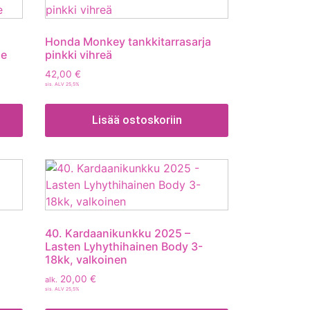
Honda Monkey tankkitarrasarja
ze
pinkki vihreä
42,00
€
sis. ALV 25,5%
Lisää ostoskoriin
40. Kardaanikunkku 2025 –
Lasten Lyhythihainen Body 3-
18kk, valkoinen
20,00
€
alk.
sis. ALV 25,5%