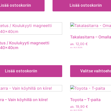
Lisää ostoskoriin
Lisää ostoskoriin
Takalasitarra – Omalla
tus / Koulukyyti magneetti
12,00
€
alk.
a 40x40cm
sis. ALV 25,5%
Lisää ostoskoriin
Valitse vaihtoeh
ra – Vain köyhillä on kiire!
Toyota – T-paita
19,90
€
alk.
sis. ALV 25,5%