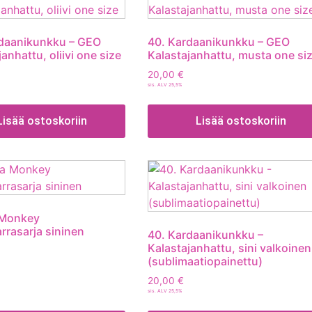
rdaanikunkku – GEO
40. Kardaanikunkku – GEO
anhattu, oliivi one size
Kalastajanhattu, musta one si
20,00
€
sis. ALV 25,5%
Lisää ostoskoriin
Lisää ostoskoriin
Monkey
arrasarja sininen
40. Kardaanikunkku –
Kalastajanhattu, sini valkoinen
(sublimaatiopainettu)
20,00
€
sis. ALV 25,5%