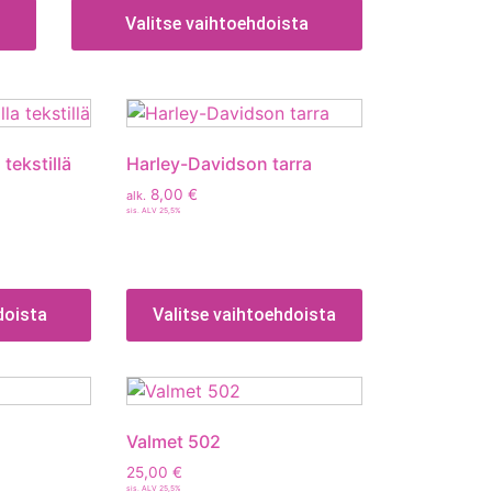
Valitse vaihtoehdoista
 tekstillä
Harley-Davidson tarra
8,00
€
alk.
sis. ALV 25,5%
doista
Valitse vaihtoehdoista
Valmet 502
25,00
€
sis. ALV 25,5%