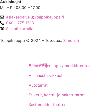
Aukioloajat
Ma – Pe 08:00 – 17:00
asiakaspalvelu@teippikauppa.fi
040 - 775 1513
Sijainti kartalla
Teippikauppa © 2024 – Toteutus:
Simonj.fi
Asiakastili
Ajoneuvojen logo / merkkituotteet
Asennustarvikkeet
Autotarrat
Etiketit, Kortti- ja pakettitarrat
Kustomoidut tuotteet