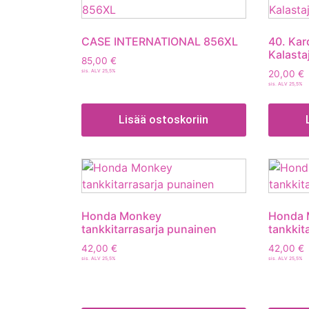
CASE INTERNATIONAL 856XL
40. Ka
Kalastaj
85,00
€
sis. ALV 25,5%
20,00
€
sis. ALV 25,5%
Lisää ostoskoriin
Honda Monkey
Honda 
tankkitarrasarja punainen
tankkit
42,00
€
42,00
€
sis. ALV 25,5%
sis. ALV 25,5%