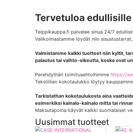
Tervetuloa edullisille
Teippikauppa.fi palvelee sinua 24/7 edullisi
Valikoimastamme löydät niin sisustustarrat, v
Valmistamme kaikki tuotteet niin kyltit, tarra
palautus tai vaihto-oikeutta, koska ovat un
Perehdythän toimitusehtoihimme
https://w
Tekstiilien kokotaulukko löytyy kauppamme
Tarkistathan kokotaulukosta aina vaatteide
esimerkiksi kainalo-kainalo mitta tai rinna
Maksutapoina käyvät kaikki suomalaiset ver
Uusimmat tuotteet