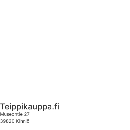
Asennusohjeet tarroille
Tuotetietoa
Ekstrat
Ota yhteyttä
Asiakastili
Asiakastili
Teippikauppa.fi
Museontie 27
39820 Kihniö