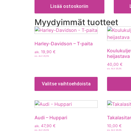
Lisää ostoskoriin
Myydyimmät tuotteet
Harley-Davidson – T-paita
Koulukulje
19,90
€
alk.
heijastav
sis. ALV 25,5%
40,00
€
sis. ALV 25,5%
Valitse vaihtoehdoista
Audi – Huppari
Takalasitar
47,90
€
10,00
€
alk.
sis. ALV 25,5%
sis. ALV 25,5%