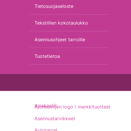
Tietosuojaseloste
Tekstiilien kokotaulukko
Asennusohjeet tarroille
Tuotetietoa
Asiakastili
Ajoneuvojen logo / merkkituotteet
Asennustarvikkeet
Autotarrat