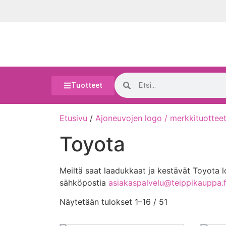
Tuotteet
Etusivu
/
Ajoneuvojen logo / merkkituottee
Toyota
Meiltä saat laadukkaat ja kestävät Toyota logo
sähköpostia
asiakaspalvelu@teippikauppa.f
Näytetään tulokset 1–16 / 51