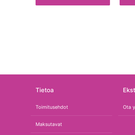
Tietoa
Ekst
Toimitusehdot
Ota y
Maksutavat