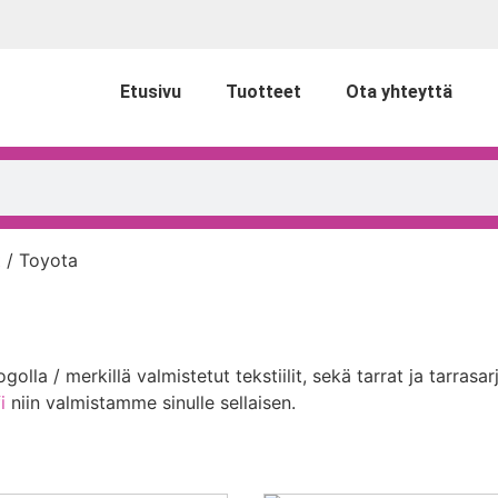
Etusivu
Tuotteet
Ota yhteyttä
t
/ Toyota
lla / merkillä valmistetut tekstiilit, sekä tarrat ja tarrasarj
i
niin valmistamme sinulle sellaisen.