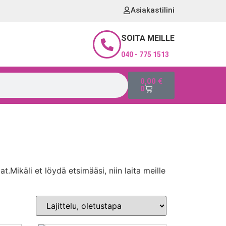
Asiakastilini
SOITA MEILLE
040 - 775 1513
0,00
€
0
at.Mikäli et löydä etsimääsi, niin laita meille