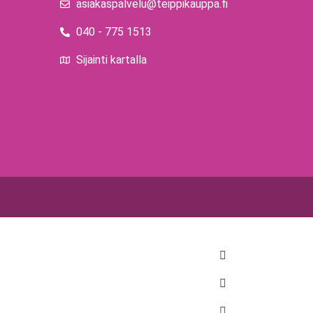
asiakaspalvelu@teippikauppa.fi
040 - 775 1513
Sijainti kartalla