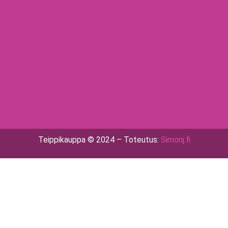
Teippikauppa © 2024 – Toteutus:
Simonj.fi