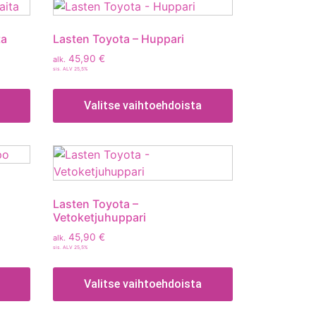
ta
Lasten Toyota – Huppari
45,90
€
alk.
sis. ALV 25,5%
Valitse vaihtoehdoista
Lasten Toyota –
Vetoketjuhuppari
45,90
€
alk.
sis. ALV 25,5%
Valitse vaihtoehdoista