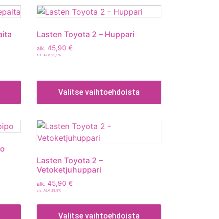
ita
Lasten Toyota 2 – Huppari
45,90
€
alk.
sis. ALV 25,5%
Valitse vaihtoehdoista
po
Lasten Toyota 2 –
Vetoketjuhuppari
45,90
€
alk.
sis. ALV 25,5%
Valitse vaihtoehdoista