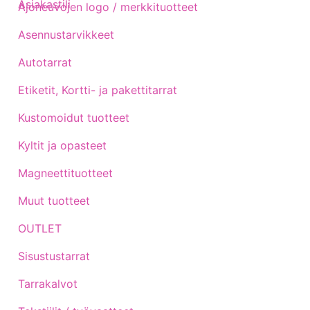
Asiakastili
Ajoneuvojen logo / merkkituotteet
Asennustarvikkeet
Autotarrat
Etiketit, Kortti- ja pakettitarrat
Kustomoidut tuotteet
Kyltit ja opasteet
Magneettituotteet
Muut tuotteet
OUTLET
Sisustustarrat
Tarrakalvot