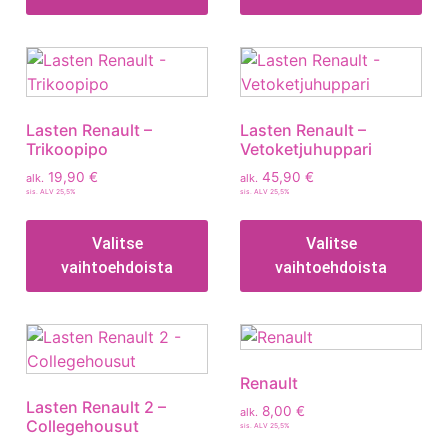
Lasten Renault –
Lasten Renault –
Trikoopipo
Vetoketjuhuppari
19,90
€
45,90
€
alk.
alk.
sis. ALV 25,5%
sis. ALV 25,5%
Valitse
Valitse
vaihtoehdoista
vaihtoehdoista
Renault
Lasten Renault 2 –
8,00
€
alk.
Collegehousut
sis. ALV 25,5%