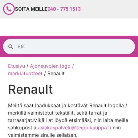
SOITA MEILLE
040 - 775 1513
Etusivu
/
Ajoneuvojen logo /
merkkituotteet
/ Renault
Renault
Meiltä saat laadukkaat ja kestävät Renault logolla /
merkillä valmistetut tekstiilit, sekä tarrat ja
tarrasarjat.Mikäli et löydä etsimääsi, niin laita meille
sähköpostia
asiakaspalvelu@teippikauppa.fi
niin
valmistamme sinulle sellaisen.