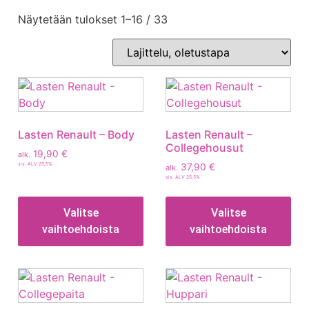
Näytetään tulokset 1–16 / 33
Lasten Renault – Body
Lasten Renault –
Collegehousut
19,90
€
alk.
sis. ALV 25,5%
37,90
€
alk.
sis. ALV 25,5%
Valitse
Valitse
vaihtoehdoista
vaihtoehdoista