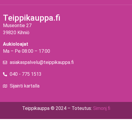
Teippikauppa.fi
Museontie 27
39820 Kihniö
Aukioloajat
Ma – Pe 08:00 – 17:00
asiakaspalvelu@teippikauppa.fi
040 - 775 1513
Sijainti kartalla
Teippikauppa © 2024 – Toteutus:
Simonj.fi