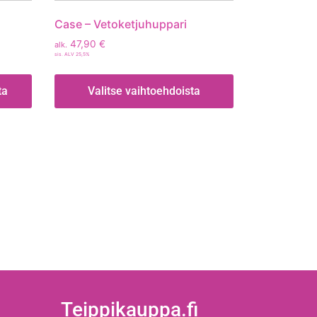
Case – Vetoketjuhuppari
47,90
€
alk.
sis. ALV 25,5%
ta
Valitse vaihtoehdoista
Teippikauppa.fi