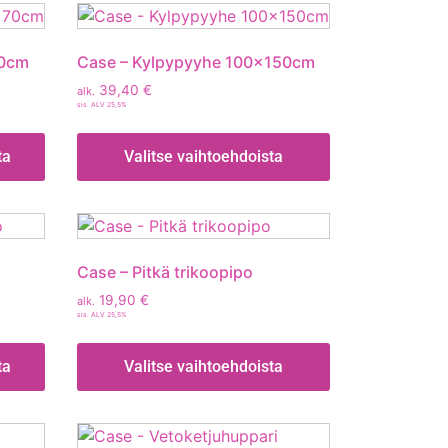
70cm
Case – Kylpypyyhe 100x150cm
39,40
€
alk.
sis. ALV 25,5%
ta
Valitse vaihtoehdoista
Case – Pitkä trikoopipo
19,90
€
alk.
sis. ALV 25,5%
ta
Valitse vaihtoehdoista