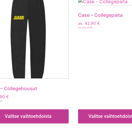
Case – Collegepaita
42,90
€
alk.
sis. ALV 25,5%
– Collegehousut
,90
€
,5%
Valitse vaihtoehdoista
Valitse vaihtoehdois