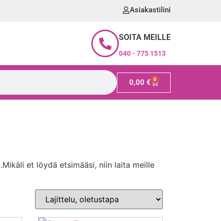
Asiakastilini
SOITA MEILLE
040 - 775 1513
0
0,00
€
.Mikäli et löydä etsimääsi, niin laita meille