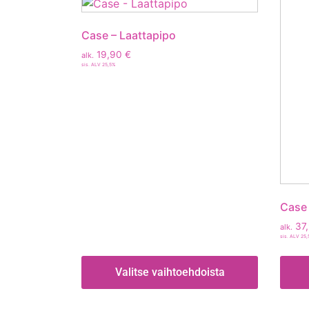
Case – Laattapipo
19,90
€
alk.
sis. ALV 25,5%
Case 
37
alk.
sis. ALV 25
Valitse vaihtoehdoista