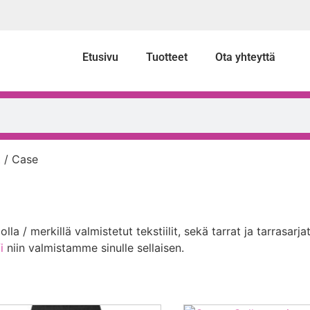
Etusivu
Tuotteet
Ota yhteyttä
t
/ Case
a / merkillä valmistetut tekstiilit, sekä tarrat ja tarrasarjat
i
niin valmistamme sinulle sellaisen.