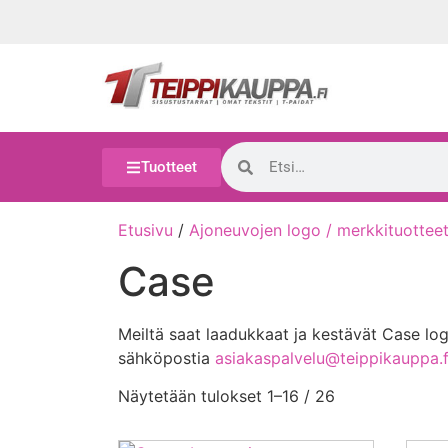
Tuotteet
Etusivu
/
Ajoneuvojen logo / merkkituottee
Case
Meiltä saat laadukkaat ja kestävät Case logoll
sähköpostia
asiakaspalvelu@teippikauppa.f
Näytetään tulokset 1–16 / 26