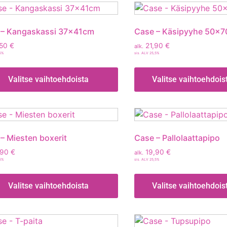
 – Kangaskassi 37x41cm
Case – Käsipyyhe 50x
,50
€
21,90
€
alk.
,5%
sis. ALV 25,5%
Valitse vaihtoehdoista
Valitse vaihtoehdois
– Miesten boxerit
Case – Pallolaattapipo
,90
€
19,90
€
alk.
,5%
sis. ALV 25,5%
Valitse vaihtoehdoista
Valitse vaihtoehdois