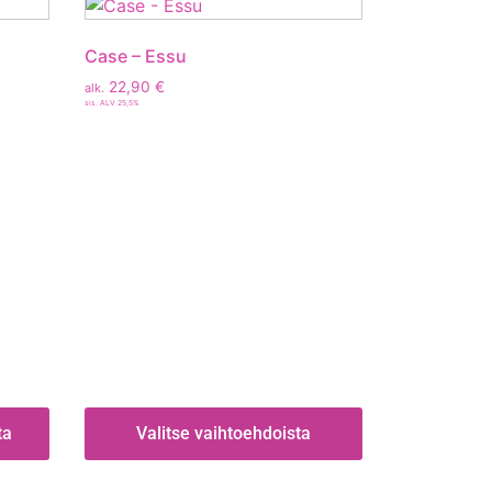
Case – Essu
22,90
€
alk.
sis. ALV 25,5%
ta
Valitse vaihtoehdoista