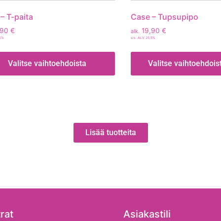
– T-paita
Case – Tupsupipo
,90
€
19,90
€
alk.
,5%
sis. ALV 25,5%
Valitse vaihtoehdoista
Valitse vaihtoehdois
Lisää tuotteita
rat
Asiakastili