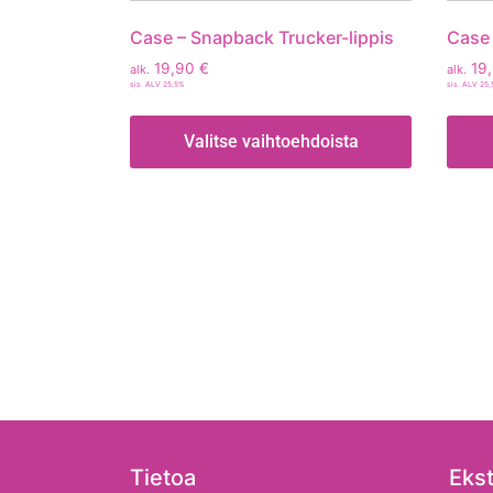
Case – Snapback Trucker-lippis
Case 
19,90
€
19
alk.
alk.
sis. ALV 25,5%
sis. ALV 25
Valitse vaihtoehdoista
Tietoa
Ekst