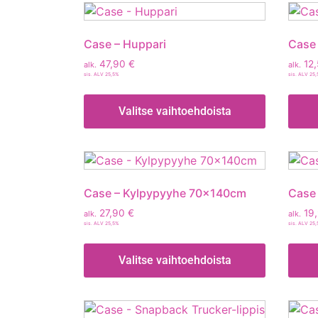
Case – Huppari
Case
47,90
€
12
alk.
alk.
sis. ALV 25,5%
sis. ALV 25
Valitse vaihtoehdoista
Case – Kylpypyyhe 70x140cm
Case 
27,90
€
19
alk.
alk.
sis. ALV 25,5%
sis. ALV 25
Valitse vaihtoehdoista