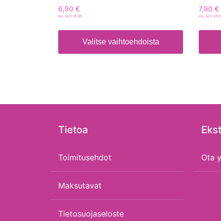
6,90
€
7,90
€
sis. ALV 25,5%
sis. ALV 25,
Valitse vaihtoehdoista
Tietoa
Ekst
Toimitusehdot
Ota y
Maksutavat
Tietosuojaseloste