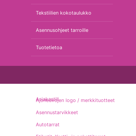
Tekstiilien kokotaulukko
Asennusohjeet tarroille
Tuotetietoa
Asiakastili
Ajoneuvojen logo / merkkituotteet
Asennustarvikkeet
Autotarrat