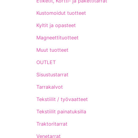
Etiketit, Kortti- ja pakettitarrat
Kustomoidut tuotteet
Kyltit ja opasteet
Magneettituotteet
Muut tuotteet
OUTLET
Sisustustarrat
Tarrakalvot
Tekstiilit / työvaatteet
Tekstiilit painatuksilla
Traktoritarrat
Venetarrat