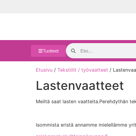
Tuotteet
Etusivu
/
Tekstiilit / työvaatteet
/ Lastenvaa
Lastenvaatteet
Meiltä saat lasten vaatteita.Perehdythän t
Isommista eristä annamme mielellämme yrityks