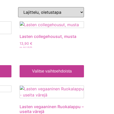
Lasten collegehousut, musta
13,90
€
sis. ALV 25,5%
Valitse vaihtoehdoista
Lasten vegaaninen Ruokalappu –
useita värejä