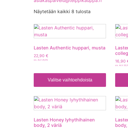
asiakaspalvelu@teippikauppa.fi
Näytetään kaikki 8 tulosta
Lasten Authentic huppari, musta
Laste
colle
22,90
€
sis. ALV 25,5%
16,90
sis. ALV 25,
Valitse vaihtoehdoista
Lasten Honey lyhythihainen
Laste
body, 2 väriä
body,