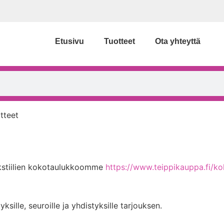
Etusivu
Tuotteet
Ota yhteyttä
tteet
ekstiilien kokotaulukkoomme
https://www.teippikauppa.fi/k
ille, seuroille ja yhdistyksille tarjouksen.