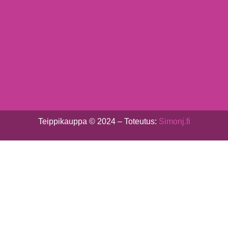
Teippikauppa © 2024 – Toteutus:
Simonj.fi