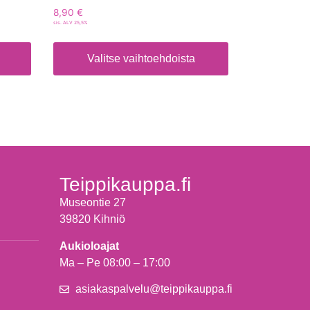
8,90
€
sis. ALV 25,5%
Valitse vaihtoehdoista
Teippikauppa.fi
Museontie 27
39820 Kihniö
Aukioloajat
Ma – Pe 08:00 – 17:00
asiakaspalvelu@teippikauppa.fi