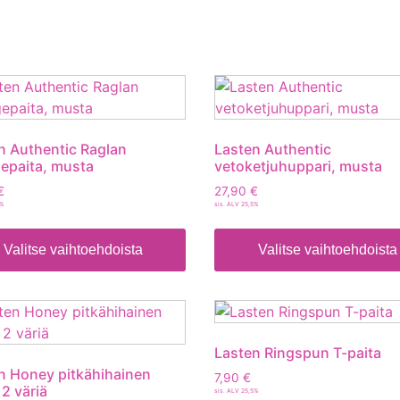
n Authentic Raglan
Lasten Authentic
gepaita, musta
vetoketjuhuppari, musta
€
27,90
€
5%
sis. ALV 25,5%
Valitse vaihtoehdoista
Valitse vaihtoehdoista
Lasten Ringspun T-paita
n Honey pitkähihainen
7,90
€
 2 väriä
sis. ALV 25,5%