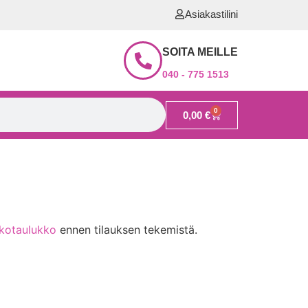
Asiakastilini
SOITA MEILLE
040 - 775 1513
0
0,00
€
okotaulukko
ennen tilauksen tekemistä.