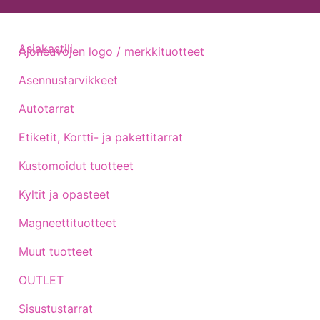
Asiakastili
Ajoneuvojen logo / merkkituotteet
Asennustarvikkeet
Autotarrat
Etiketit, Kortti- ja pakettitarrat
Kustomoidut tuotteet
Kyltit ja opasteet
Magneettituotteet
Muut tuotteet
OUTLET
Sisustustarrat