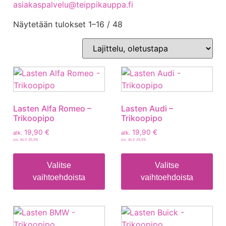
asiakaspalvelu@teippikauppa.fi
Näytetään tulokset 1–16 / 48
Lasten Alfa Romeo –
Lasten Audi –
Trikoopipo
Trikoopipo
19,90
€
19,90
€
alk.
alk.
sis. ALV 25,5%
sis. ALV 25,5%
Valitse
Valitse
vaihtoehdoista
vaihtoehdoista