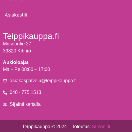
Asiakastili
Teippikauppa.fi
Museontie 27
39820 Kihniö
Aukioloajat
Ma – Pe 08:00 – 17:00
asiakaspalvelu@teippikauppa.fi
040 - 775 1513
Sijainti kartalla
Teippikauppa © 2024 – Toteutus:
Simonj.fi