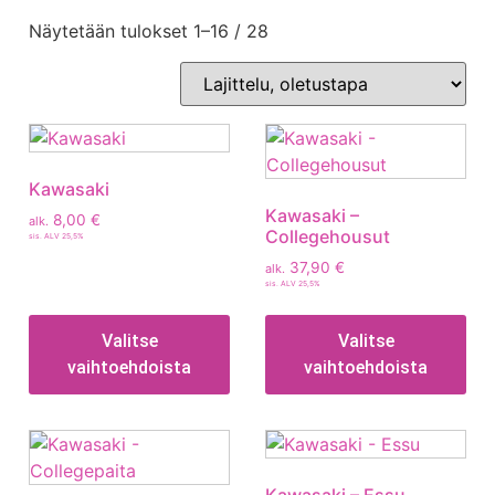
Näytetään tulokset 1–16 / 28
Kawasaki
Kawasaki –
8,00
€
alk.
Collegehousut
sis. ALV 25,5%
37,90
€
alk.
sis. ALV 25,5%
Valitse
Valitse
vaihtoehdoista
vaihtoehdoista