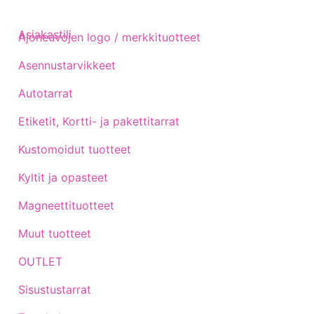
Asiakastili
Ajoneuvojen logo / merkkituotteet
Asennustarvikkeet
Autotarrat
Etiketit, Kortti- ja pakettitarrat
Kustomoidut tuotteet
Kyltit ja opasteet
Magneettituotteet
Muut tuotteet
OUTLET
Sisustustarrat