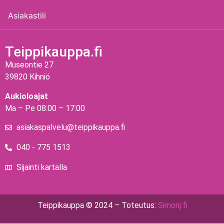
Asiakastili
Teippikauppa.fi
Museontie 27
39820 Kihniö
Aukioloajat
Ma – Pe 08:00 – 17:00
asiakaspalvelu@teippikauppa.fi
040 - 775 1513
Sijainti kartalla
Teippikauppa © 2024 – Toteutus:
Simonj.fi