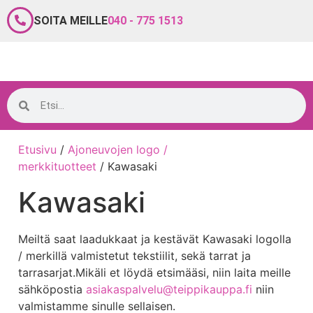
SOITA MEILLE
040 - 775 1513
Etusivu
/
Ajoneuvojen logo /
merkkituotteet
/ Kawasaki
Kawasaki
Meiltä saat laadukkaat ja kestävät Kawasaki logolla
/ merkillä valmistetut tekstiilit, sekä tarrat ja
tarrasarjat.Mikäli et löydä etsimääsi, niin laita meille
sähköpostia
asiakaspalvelu@teippikauppa.fi
niin
valmistamme sinulle sellaisen.