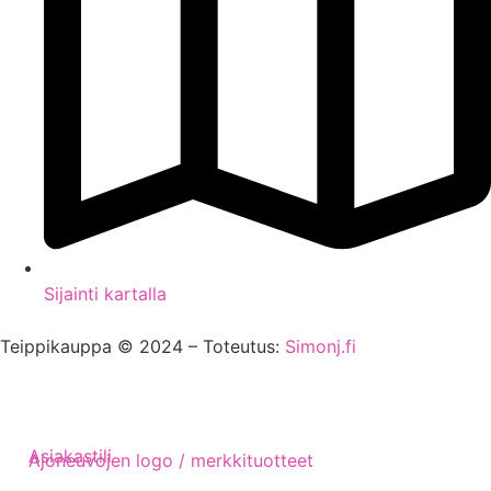
Sijainti kartalla
Teippikauppa © 2024 – Toteutus:
Simonj.fi
Asiakastili
Ajoneuvojen logo / merkkituotteet