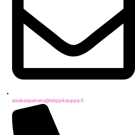
asiakaspalvelu@teippikauppa.fi