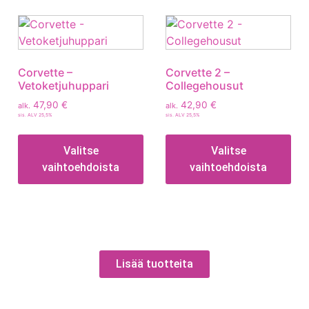
Corvette –
Corvette 2 –
Vetoketjuhuppari
Collegehousut
47,90
€
42,90
€
alk.
alk.
sis. ALV 25,5%
sis. ALV 25,5%
Valitse
Valitse
vaihtoehdoista
vaihtoehdoista
Lisää tuotteita