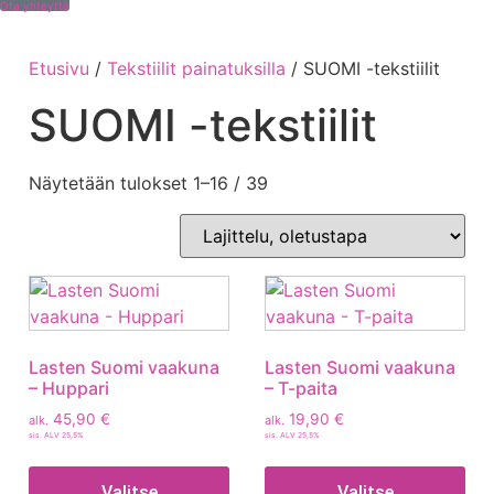
Ota yhteyttä
Etusivu
/
Tekstiilit painatuksilla
/ SUOMI -tekstiilit
SUOMI -tekstiilit
Näytetään tulokset 1–16 / 39
Lasten Suomi vaakuna
Lasten Suomi vaakuna
– Huppari
– T-paita
45,90
€
19,90
€
alk.
alk.
sis. ALV 25,5%
sis. ALV 25,5%
Valitse
Valitse