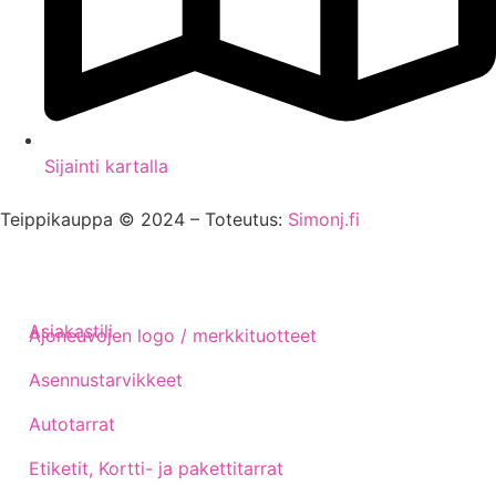
Sijainti kartalla
Teippikauppa © 2024 – Toteutus:
Simonj.fi
Asiakastili
Ajoneuvojen logo / merkkituotteet
Asennustarvikkeet
Autotarrat
Etiketit, Kortti- ja pakettitarrat