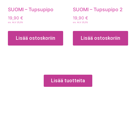
SUOMI – Tupsupipo
SUOMI – Tupsupipo 2
19,90
€
19,90
€
sis. ALV 25,5%
sis. ALV 25,5%
Lisää ostoskoriin
Lisää ostoskoriin
Lisää tuotteita
Tietoa
Toimitusehdot