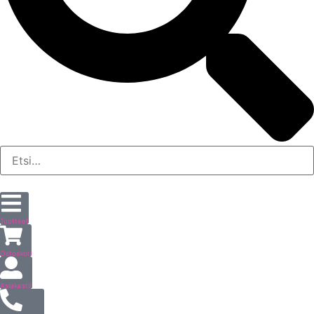
Tuotteet
Ostoskori
Asiakastili