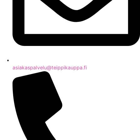
asiakaspalvelu@teippikauppa.fi