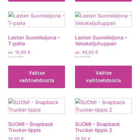
Lasten Suomileijona –
Lasten Suomileijona –
T-paita
Vetoketjuhuppari
19,90
€
45,90
€
alk.
alk.
sis. ALV 25,5%
sis. ALV 25,5%
Valitse
Valitse
vaihtoehdoista
vaihtoehdoista
SUOMI – Snapback
SUOMI – Snapback
Trucker-lippis
Trucker-lippis 2
19,90
€
19,90
€