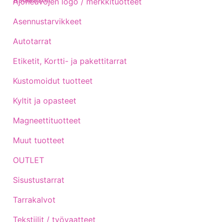
Ajoneuvojen logo / merkkituotteet
Asennustarvikkeet
Autotarrat
Etiketit, Kortti- ja pakettitarrat
Kustomoidut tuotteet
Kyltit ja opasteet
Magneettituotteet
Muut tuotteet
OUTLET
Sisustustarrat
Tarrakalvot
Tekstiilit / työvaatteet