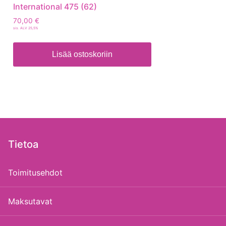
International 475 (62)
70,00
€
sis. ALV 25,5%
Lisää ostoskoriin
Tietoa
Toimitusehdot
Maksutavat