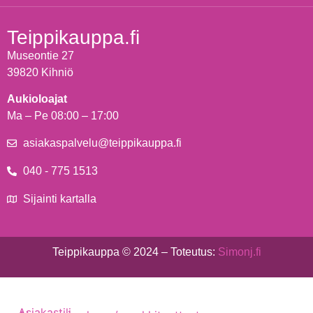
Teippikauppa.fi
Museontie 27
39820 Kihniö
Aukioloajat
Ma – Pe 08:00 – 17:00
asiakaspalvelu@teippikauppa.fi
040 - 775 1513
Sijainti kartalla
Teippikauppa © 2024 – Toteutus:
Simonj.fi
Asiakastili