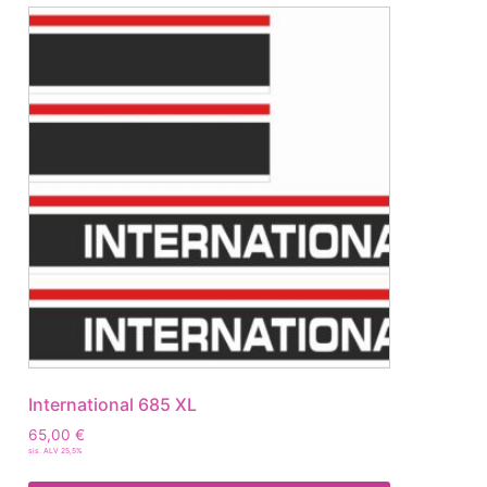
International 685 XL
65,00
€
sis. ALV 25,5%