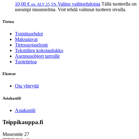
10,00
€
Valitse vaihtoehdoista
Tällä tuotteella on
sis. ALV 25,5%
useampi muunnelma. Voit tehdä valinnat tuotteen sivulla.
Tietoa
Toimitusehdot
Maksutavat
Tietosuojaseloste
Tekstiilien kokotaulukko
Asennusohjeet tarroille
Tuotetietoa
Ekstrat
Ota yhteyttä
Asiakastili
Asiakastili
Teippikauppa.fi
Museontie 27