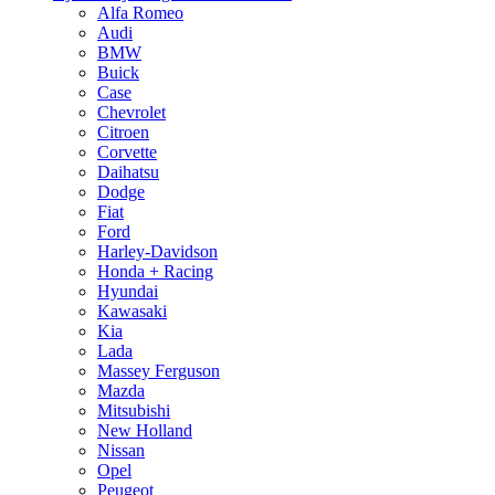
Alfa Romeo
Audi
BMW
Buick
Case
Chevrolet
Citroen
Corvette
Daihatsu
Dodge
Fiat
Ford
Harley-Davidson
Honda + Racing
Hyundai
Kawasaki
Kia
Lada
Massey Ferguson
Mazda
Mitsubishi
New Holland
Nissan
Opel
Peugeot