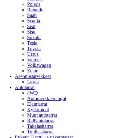
Polaris
Renault
Saab
Scania
Seat
Sisu
Suzuki
Tesla
Toyota
Ursus
Valmet
Volkswagen
Zetor
Asennustarvikkeet
Lastat
Autotarrat
4WD
Automerkkien logot
Eläintarrat
Kylkiraidat
Muut autotarrat
Ralliautotarrat
Takalasitarrat
Tuulilasitarrat
Etiketit, Kortti- ja pakettitarrat