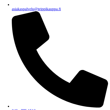
asiakaspalvelu@teippikauppa.fi