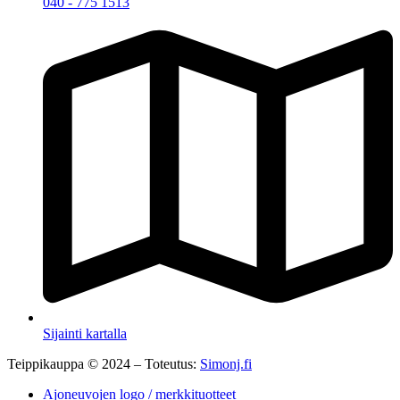
040 - 775 1513
Sijainti kartalla
Teippikauppa © 2024 – Toteutus:
Simonj.fi
Ajoneuvojen logo / merkkituotteet