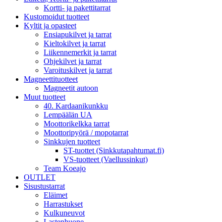
Kortti- ja pakettitarrat
Kustomoidut tuotteet
Kyltit ja opasteet
Ensiapukilvet ja tarrat
Kieltokilvet ja tarrat
Liikennemerkit ja tarrat
Ohjekilvet ja tarrat
Varoituskilvet ja tarrat
Magneettituotteet
Magneetit autoon
Muut tuotteet
40. Kardaanikunkku
Lempäälän UA
Moottorikelkka tarrat
Moottoripyörä / mopotarrat
Sinkkujen tuotteet
ST-tuottet (Sinkkutapahtumat.fi)
VS-tuotteet (Vaellussinkut)
Team Koeajo
OUTLET
Sisustustarrat
Eläimet
Harrastukset
Kulkuneuvot
Lastenhuone