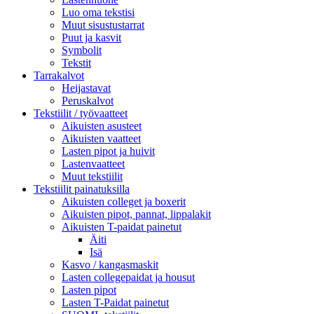
Luo oma tekstisi
Muut sisustustarrat
Puut ja kasvit
Symbolit
Tekstit
Tarrakalvot
Heijastavat
Peruskalvot
Tekstiilit / työvaatteet
Aikuisten asusteet
Aikuisten vaatteet
Lasten pipot ja huivit
Lastenvaatteet
Muut tekstiilit
Tekstiilit painatuksilla
Aikuisten colleget ja boxerit
Aikuisten pipot, pannat, lippalakit
Aikuisten T-paidat painetut
Äiti
Isä
Kasvo / kangasmaskit
Lasten collegepaidat ja housut
Lasten pipot
Lasten T-Paidat painetut