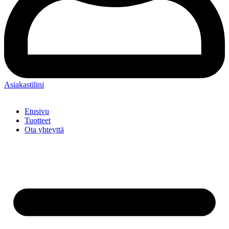
Asiakastilini
Etusivu
Tuotteet
Ota yhteyttä