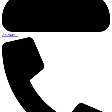
Asiakastili