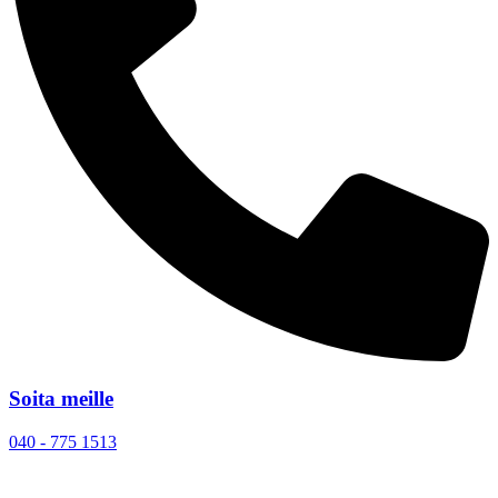
Soita meille
040 - 775 1513