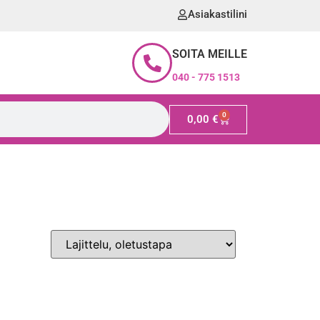
Asiakastilini
SOITA MEILLE
040 - 775 1513
0
0,00
€