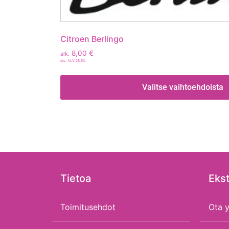
Citroen Berlingo
8,00
€
alk.
sis. ALV 25,5%
Valitse vaihtoehdoista
Tietoa
Ekst
Toimitusehdot
Ota y