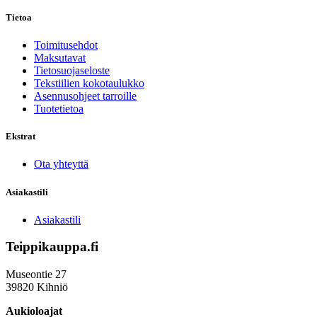
Tietoa
Toimitusehdot
Maksutavat
Tietosuojaseloste
Tekstiilien kokotaulukko
Asennusohjeet tarroille
Tuotetietoa
Ekstrat
Ota yhteyttä
Asiakastili
Asiakastili
Teippikauppa.fi
Museontie 27
39820 Kihniö
Aukioloajat