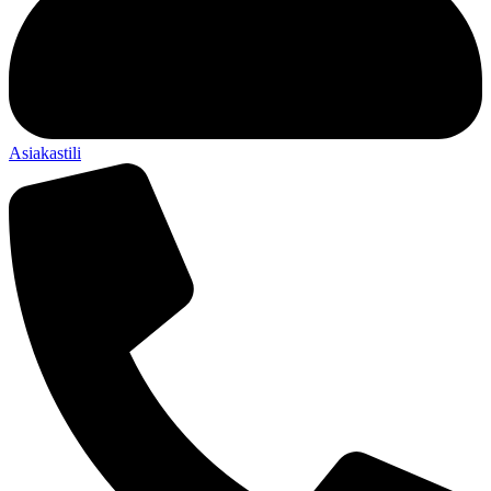
Asiakastili