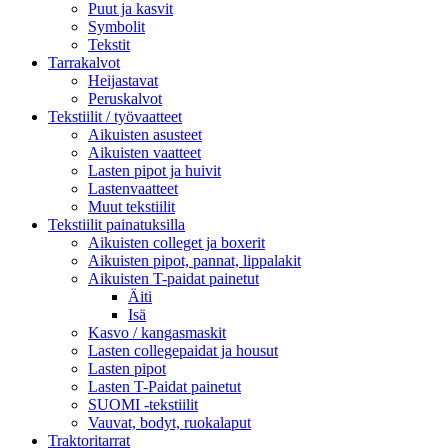
Puut ja kasvit
Symbolit
Tekstit
Tarrakalvot
Heijastavat
Peruskalvot
Tekstiilit / työvaatteet
Aikuisten asusteet
Aikuisten vaatteet
Lasten pipot ja huivit
Lastenvaatteet
Muut tekstiilit
Tekstiilit painatuksilla
Aikuisten colleget ja boxerit
Aikuisten pipot, pannat, lippalakit
Aikuisten T-paidat painetut
Äiti
Isä
Kasvo / kangasmaskit
Lasten collegepaidat ja housut
Lasten pipot
Lasten T-Paidat painetut
SUOMI -tekstiilit
Vauvat, bodyt, ruokalaput
Traktoritarrat