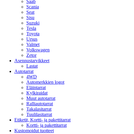
Saab
Scania
Seat
Sisu
Suzuki
Tesla
Toyota
Ursus
Valmet
Volkswagen
Zetor
Asennustarvikkeet
Lastat
Autotarrat
4WD
Automerkkien logot
Eläintarrat
Kylkiraidat
Muut autotarrat
Ralliautotarrat
Takalasitarrat
Tuulilasitarrat
Etiketit, Kortti- ja pakettitarrat
Kortti- ja pakettitarrat
Kustomoidut tuotteet