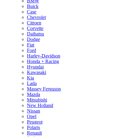
BMW
Buick
Case
Chevrolet
Citroen
Corvette
Daihatsu
Dodge
Fiat
Ford
Harley-Davidson
Honda + Racing
Hyundai
Kawasaki
Kia
Lada
Massey Ferguson
Mazda
Mitsubishi
New Holland
Nissan
Opel
Peugeot
Polaris
Renault