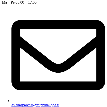
Ma – Pe 08:00 – 17:00
asiakaspalvelu@teippikauppa.fi