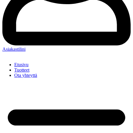
Asiakastilini
Etusivu
Tuotteet
Ota yhteyttä