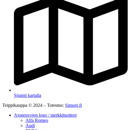
Sijainti kartalla
Teippikauppa © 2024 – Toteutus:
Simonj.fi
Ajoneuvojen logo / merkkituotteet
Alfa Romeo
Audi