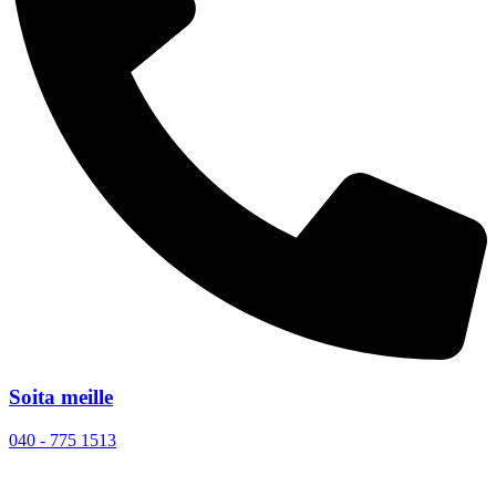
Soita meille
040 - 775 1513