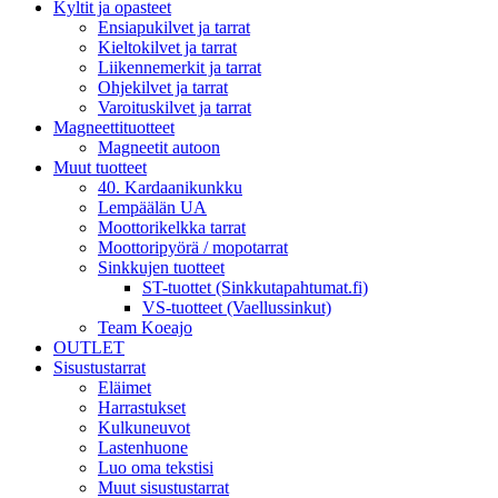
Kyltit ja opasteet
Ensiapukilvet ja tarrat
Kieltokilvet ja tarrat
Liikennemerkit ja tarrat
Ohjekilvet ja tarrat
Varoituskilvet ja tarrat
Magneettituotteet
Magneetit autoon
Muut tuotteet
40. Kardaanikunkku
Lempäälän UA
Moottorikelkka tarrat
Moottoripyörä / mopotarrat
Sinkkujen tuotteet
ST-tuottet (Sinkkutapahtumat.fi)
VS-tuotteet (Vaellussinkut)
Team Koeajo
OUTLET
Sisustustarrat
Eläimet
Harrastukset
Kulkuneuvot
Lastenhuone
Luo oma tekstisi
Muut sisustustarrat