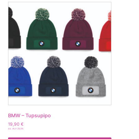
BMW – Tupsupipo
19,90
€
sis. ALV 25,5%