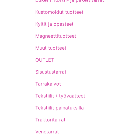
Etiketit, Kortti- ja pakettitarrat
Kustomoidut tuotteet
Kyltit ja opasteet
Magneettituotteet
Muut tuotteet
OUTLET
Sisustustarrat
Tarrakalvot
Tekstiilit / työvaatteet
Tekstiilit painatuksilla
Traktoritarrat
Venetarrat