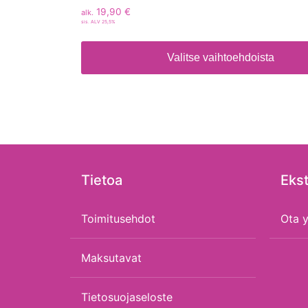
19,90
€
alk.
sis. ALV 25,5%
Valitse vaihtoehdoista
Tietoa
Ekst
Toimitusehdot
Ota y
Maksutavat
Tietosuojaseloste