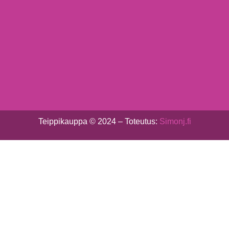
Teippikauppa © 2024 – Toteutus:
Simonj.fi