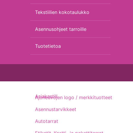
Tekstiilien kokotaulukko
Asennusohjeet tarroille
Tuotetietoa
Asiakastili
Ajoneuvojen logo / merkkituotteet
Asennustarvikkeet
Autotarrat