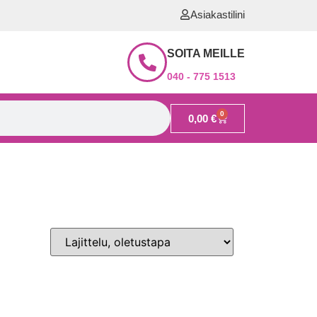
Asiakastilini
SOITA MEILLE
040 - 775 1513
0
0,00
€