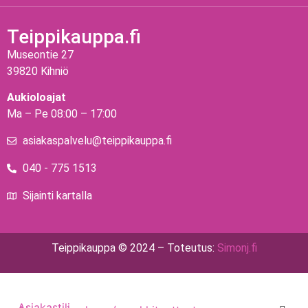
Teippikauppa.fi
Museontie 27
39820 Kihniö
Aukioloajat
Ma – Pe 08:00 – 17:00
asiakaspalvelu@teippikauppa.fi
040 - 775 1513
Sijainti kartalla
Teippikauppa © 2024 – Toteutus:
Simonj.fi
Asiakastili