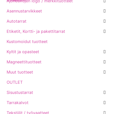
Ajoneuvojen logo / merkkituotteet
Asennustarvikkeet
Autotarrat
Etiketit, Kortti- ja pakettitarrat
Kustomoidut tuotteet
Kyltit ja opasteet
Magneettituotteet
Muut tuotteet
OUTLET
Sisustustarrat
Tarrakalvot
Tekstiilit / työvaatteet