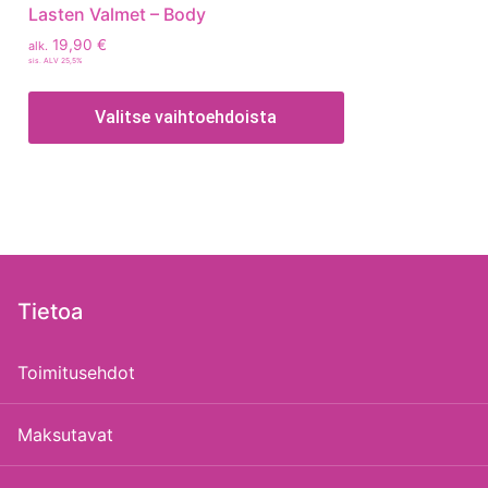
Lasten Valmet – Body
19,90
€
alk.
sis. ALV 25,5%
Valitse vaihtoehdoista
Tietoa
Toimitusehdot
Maksutavat