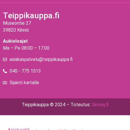
Teippikauppa.fi
Museontie 27
39820 Kihniö
Aukioloajat
Ma – Pe 08:00 – 17:00
asiakaspalvelu@teippikauppa.fi
040 - 775 1513
Sijainti kartalla
Teippikauppa © 2024 – Toteutus:
Simonj.fi
Asiakastili