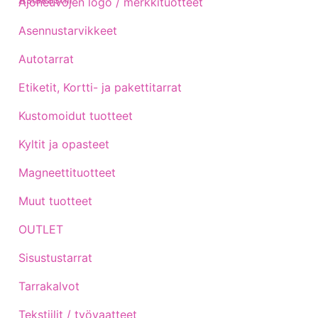
Ajoneuvojen logo / merkkituotteet
Asennustarvikkeet
Autotarrat
Etiketit, Kortti- ja pakettitarrat
Kustomoidut tuotteet
Kyltit ja opasteet
Magneettituotteet
Muut tuotteet
OUTLET
Sisustustarrat
Tarrakalvot
Tekstiilit / työvaatteet