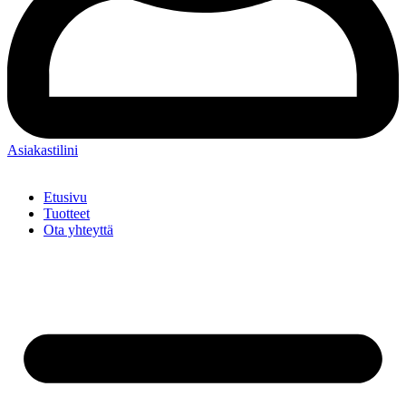
Asiakastilini
Etusivu
Tuotteet
Ota yhteyttä