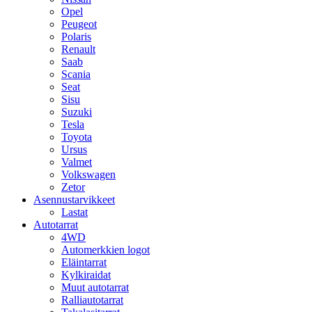
Opel
Peugeot
Polaris
Renault
Saab
Scania
Seat
Sisu
Suzuki
Tesla
Toyota
Ursus
Valmet
Volkswagen
Zetor
Asennustarvikkeet
Lastat
Autotarrat
4WD
Automerkkien logot
Eläintarrat
Kylkiraidat
Muut autotarrat
Ralliautotarrat