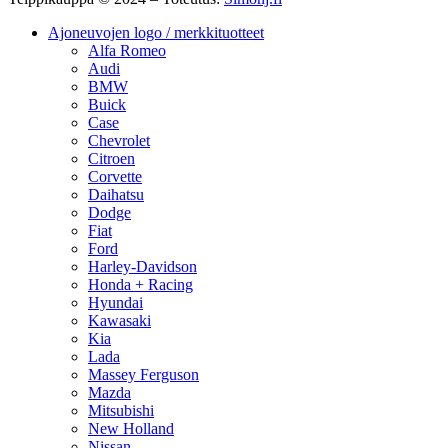
Ajoneuvojen logo / merkkituotteet
Alfa Romeo
Audi
BMW
Buick
Case
Chevrolet
Citroen
Corvette
Daihatsu
Dodge
Fiat
Ford
Harley-Davidson
Honda + Racing
Hyundai
Kawasaki
Kia
Lada
Massey Ferguson
Mazda
Mitsubishi
New Holland
Nissan