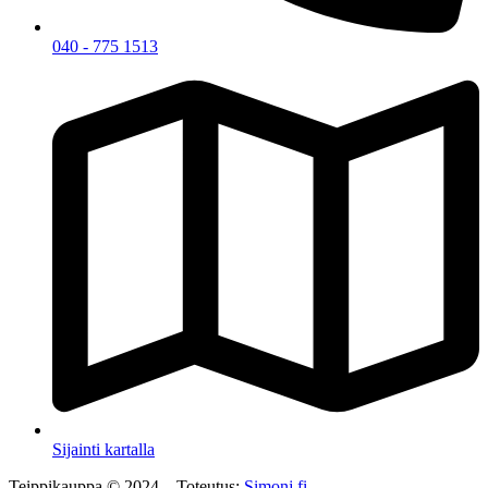
040 - 775 1513
Sijainti kartalla
Teippikauppa © 2024 – Toteutus:
Simonj.fi