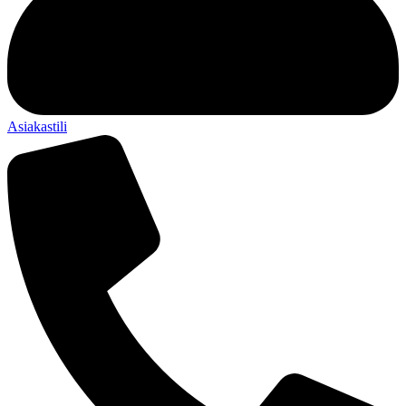
Asiakastili