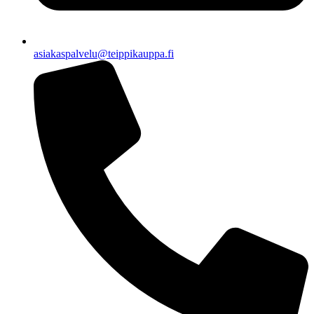
asiakaspalvelu@teippikauppa.fi