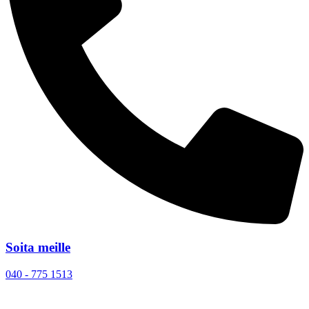
Soita meille
040 - 775 1513