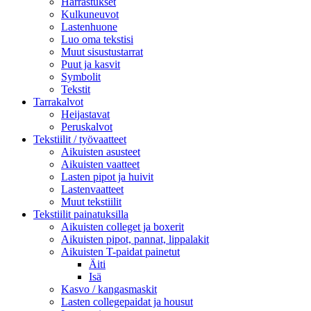
Harrastukset
Kulkuneuvot
Lastenhuone
Luo oma tekstisi
Muut sisustustarrat
Puut ja kasvit
Symbolit
Tekstit
Tarrakalvot
Heijastavat
Peruskalvot
Tekstiilit / työvaatteet
Aikuisten asusteet
Aikuisten vaatteet
Lasten pipot ja huivit
Lastenvaatteet
Muut tekstiilit
Tekstiilit painatuksilla
Aikuisten colleget ja boxerit
Aikuisten pipot, pannat, lippalakit
Aikuisten T-paidat painetut
Äiti
Isä
Kasvo / kangasmaskit
Lasten collegepaidat ja housut