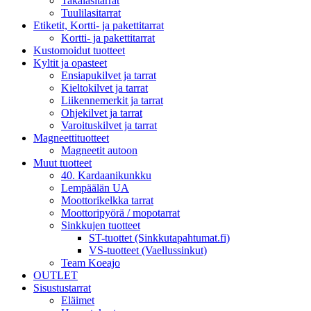
Takalasitarrat
Tuulilasitarrat
Etiketit, Kortti- ja pakettitarrat
Kortti- ja pakettitarrat
Kustomoidut tuotteet
Kyltit ja opasteet
Ensiapukilvet ja tarrat
Kieltokilvet ja tarrat
Liikennemerkit ja tarrat
Ohjekilvet ja tarrat
Varoituskilvet ja tarrat
Magneettituotteet
Magneetit autoon
Muut tuotteet
40. Kardaanikunkku
Lempäälän UA
Moottorikelkka tarrat
Moottoripyörä / mopotarrat
Sinkkujen tuotteet
ST-tuottet (Sinkkutapahtumat.fi)
VS-tuotteet (Vaellussinkut)
Team Koeajo
OUTLET
Sisustustarrat
Eläimet