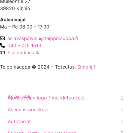
Museontie 27
39820 Kihniö
Aukioloajat
Ma – Pe 08:00 – 17:00
asiakaspalvelu@teippikauppa.fi
040 - 775 1513
Sijainti kartalla
Teippikauppa © 2024 – Toteutus:
Simonj.fi
Asiakastili
Ajoneuvojen logo / merkkituotteet
Asennustarvikkeet
Autotarrat