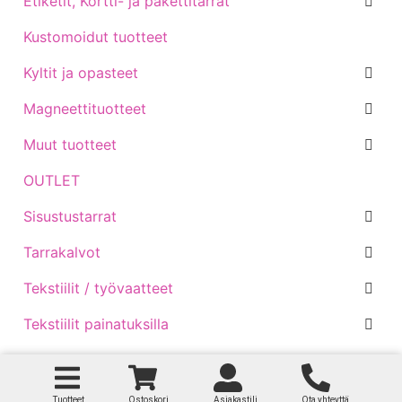
Etiketit, Kortti- ja pakettitarrat
Kustomoidut tuotteet
Kyltit ja opasteet
Magneettituotteet
Muut tuotteet
OUTLET
Sisustustarrat
Tarrakalvot
Tekstiilit / työvaatteet
Tekstiilit painatuksilla
Traktoritarrat
Venetarrat
Tuotteet
Ostoskori
Asiakastili
Ota yhteyttä