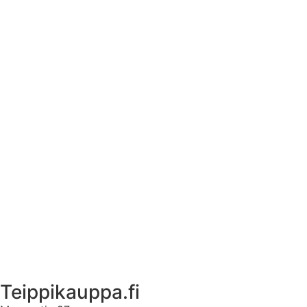
Tekstiilien kokotaulukko
Asennusohjeet tarroille
Tuotetietoa
Ekstrat
Ota yhteyttä
Asiakastili
Asiakastili
Teippikauppa.fi