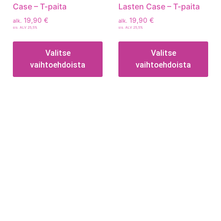
Case – T-paita
Lasten Case – T-paita
19,90
€
19,90
€
alk.
alk.
sis. ALV 25,5%
sis. ALV 25,5%
Valitse
Valitse
vaihtoehdoista
vaihtoehdoista
Tietoa
Toimitusehdot
Maksutavat
Tietosuojaseloste