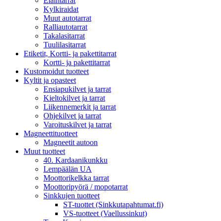
Eläintarrat
Kylkiraidat
Muut autotarrat
Ralliautotarrat
Takalasitarrat
Tuulilasitarrat
Etiketit, Kortti- ja pakettitarrat
Kortti- ja pakettitarrat
Kustomoidut tuotteet
Kyltit ja opasteet
Ensiapukilvet ja tarrat
Kieltokilvet ja tarrat
Liikennemerkit ja tarrat
Ohjekilvet ja tarrat
Varoituskilvet ja tarrat
Magneettituotteet
Magneetit autoon
Muut tuotteet
40. Kardaanikunkku
Lempäälän UA
Moottorikelkka tarrat
Moottoripyörä / mopotarrat
Sinkkujen tuotteet
ST-tuottet (Sinkkutapahtumat.fi)
VS-tuotteet (Vaellussinkut)