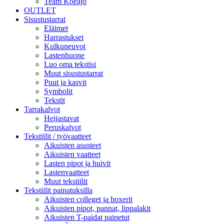
Team Koeajo
OUTLET
Sisustustarrat
Eläimet
Harrastukset
Kulkuneuvot
Lastenhuone
Luo oma tekstisi
Muut sisustustarrat
Puut ja kasvit
Symbolit
Tekstit
Tarrakalvot
Heijastavat
Peruskalvot
Tekstiilit / työvaatteet
Aikuisten asusteet
Aikuisten vaatteet
Lasten pipot ja huivit
Lastenvaatteet
Muut tekstiilit
Tekstiilit painatuksilla
Aikuisten colleget ja boxerit
Aikuisten pipot, pannat, lippalakit
Aikuisten T-paidat painetut