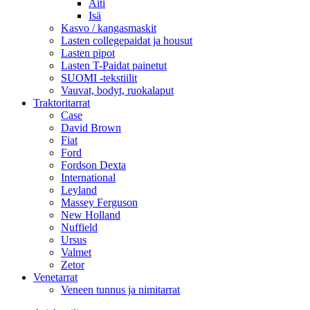
Äiti
Isä
Kasvo / kangasmaskit
Lasten collegepaidat ja housut
Lasten pipot
Lasten T-Paidat painetut
SUOMI -tekstiilit
Vauvat, bodyt, ruokalaput
Traktoritarrat
Case
David Brown
Fiat
Ford
Fordson Dexta
International
Leyland
Massey Ferguson
New Holland
Nuffield
Ursus
Valmet
Zetor
Venetarrat
Veneen tunnus ja nimitarrat