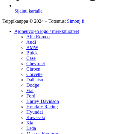
Sijainti kartalla
Teippikauppa © 2024 – Toteutus:
Simonj.fi
Ajoneuvojen logo / merkkituotteet
Alfa Romeo
Audi
BMW
Buick
Case
Chevrolet
Citroen
Corvette
Daihatsu
Dodge
Fiat
Ford
Harley-Davidson
Honda + Racing
Hyundai
Kawasaki
Kia
Lada
Massey Ferguson