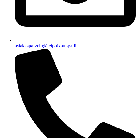
asiakaspalvelu@teippikauppa.fi