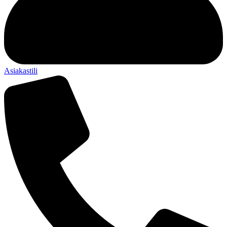
Asiakastili