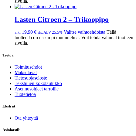
sivulla.
Lasten Citroen 2 – Trikoopipo
19,90
€
Valitse vaihtoehdoista
Tällä
alk.
sis. ALV 25,5%
tuotteella on useampi muunnelma. Voit tehdä valinnat tuotteen
sivulla.
Tietoa
Toimitusehdot
Maksutavat
Tietosuojaseloste
Tekstiilien kokotaulukko
Asennusohjeet tarroille
Tuotetietoa
Ekstrat
Ota yhteyttä
Asiakastili