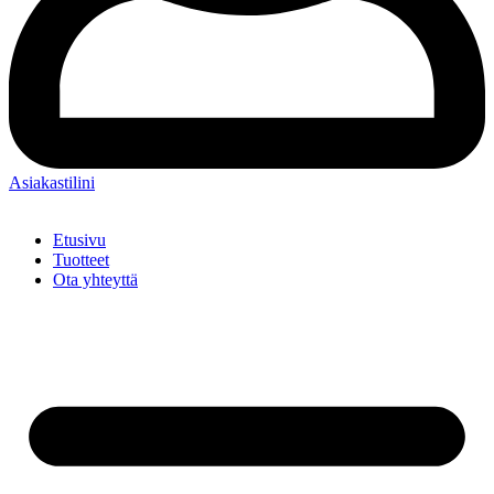
Asiakastilini
Etusivu
Tuotteet
Ota yhteyttä