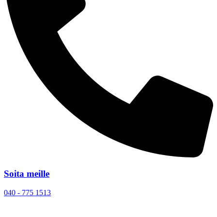
Soita meille
040 - 775 1513