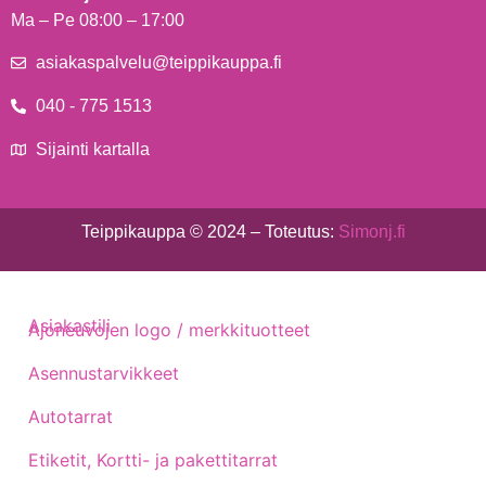
Ma – Pe 08:00 – 17:00
asiakaspalvelu@teippikauppa.fi
040 - 775 1513
Sijainti kartalla
Teippikauppa © 2024 – Toteutus:
Simonj.fi
Asiakastili
Ajoneuvojen logo / merkkituotteet
Asennustarvikkeet
Autotarrat
Etiketit, Kortti- ja pakettitarrat