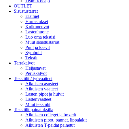
Team Koeajo
OUTLET
Sisustustarrat
Eläimet
Harrastukset
Kulkuneuvot
Lastenhuone
Luo oma tekstisi
Muut sisustustarrat
Puut ja kasvit
Symbolit
Tekstit
Tarrakalvot
Heijastavat
Peruskalvot
Tekstiilit / työvaatteet
Aikuisten asusteet
Aikuisten vaatteet
Lasten pipot ja huivit
Lastenvaatteet
Muut tekstiilit
Tekstiilit painatuksilla
Aikuisten colleget ja boxerit
Aikuisten pipot, pannat, lippalakit
Aikuisten T-paidat painetut