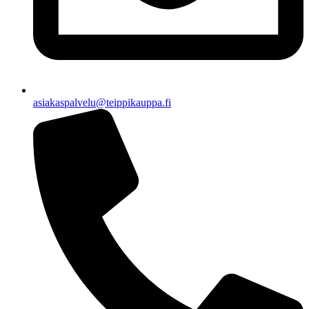
asiakaspalvelu@teippikauppa.fi