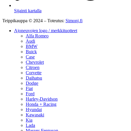
Sijainti kartalla
Teippikauppa © 2024 – Toteutus:
Simonj.fi
Ajoneuvojen logo / merkkituotteet
Alfa Romeo
Audi
BMW
Buick
Case
Chevrolet
Citroen
Corvette
Daihatsu
Dodge
Fiat
Ford
Harley-Davidson
Honda + Racing
Hyundai
Kawasaki
Kia
Lada
Massey Ferguson