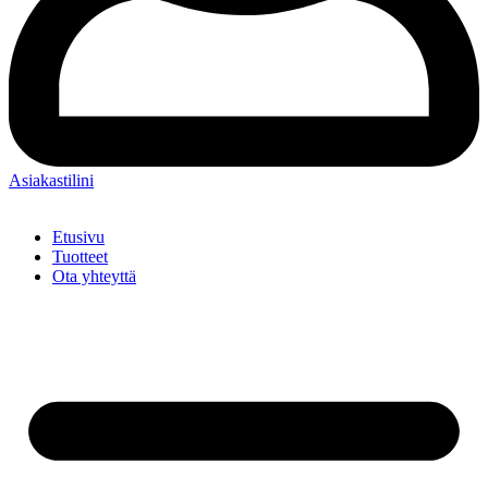
Asiakastilini
Etusivu
Tuotteet
Ota yhteyttä