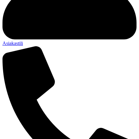
Asiakastili