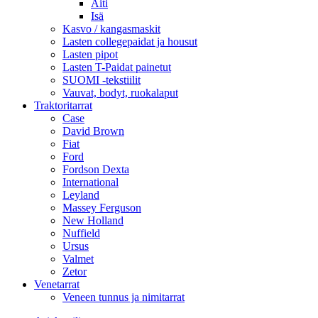
Äiti
Isä
Kasvo / kangasmaskit
Lasten collegepaidat ja housut
Lasten pipot
Lasten T-Paidat painetut
SUOMI -tekstiilit
Vauvat, bodyt, ruokalaput
Traktoritarrat
Case
David Brown
Fiat
Ford
Fordson Dexta
International
Leyland
Massey Ferguson
New Holland
Nuffield
Ursus
Valmet
Zetor
Venetarrat
Veneen tunnus ja nimitarrat