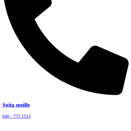
Soita meille
040 - 775 1513