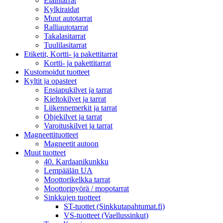
Eläintarrat
Kylkiraidat
Muut autotarrat
Ralliautotarrat
Takalasitarrat
Tuulilasitarrat
Etiketit, Kortti- ja pakettitarrat
Kortti- ja pakettitarrat
Kustomoidut tuotteet
Kyltit ja opasteet
Ensiapukilvet ja tarrat
Kieltokilvet ja tarrat
Liikennemerkit ja tarrat
Ohjekilvet ja tarrat
Varoituskilvet ja tarrat
Magneettituotteet
Magneetit autoon
Muut tuotteet
40. Kardaanikunkku
Lempäälän UA
Moottorikelkka tarrat
Moottoripyörä / mopotarrat
Sinkkujen tuotteet
ST-tuottet (Sinkkutapahtumat.fi)
VS-tuotteet (Vaellussinkut)