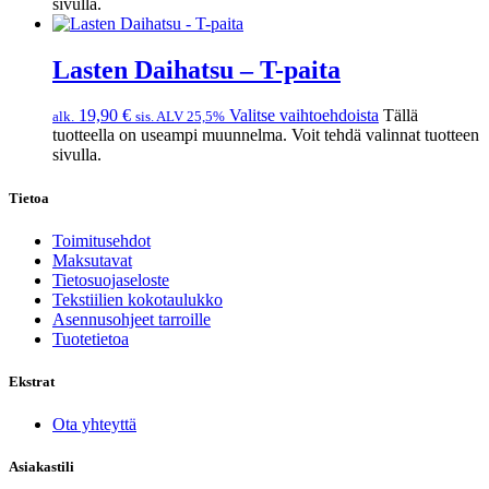
sivulla.
Lasten Daihatsu – T-paita
19,90
€
Valitse vaihtoehdoista
Tällä
alk.
sis. ALV 25,5%
tuotteella on useampi muunnelma. Voit tehdä valinnat tuotteen
sivulla.
Tietoa
Toimitusehdot
Maksutavat
Tietosuojaseloste
Tekstiilien kokotaulukko
Asennusohjeet tarroille
Tuotetietoa
Ekstrat
Ota yhteyttä
Asiakastili