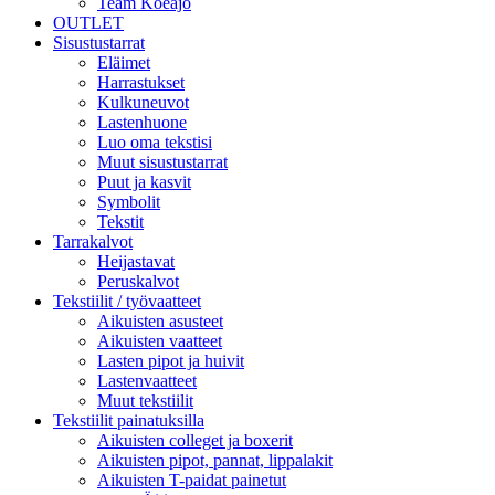
Team Koeajo
OUTLET
Sisustustarrat
Eläimet
Harrastukset
Kulkuneuvot
Lastenhuone
Luo oma tekstisi
Muut sisustustarrat
Puut ja kasvit
Symbolit
Tekstit
Tarrakalvot
Heijastavat
Peruskalvot
Tekstiilit / työvaatteet
Aikuisten asusteet
Aikuisten vaatteet
Lasten pipot ja huivit
Lastenvaatteet
Muut tekstiilit
Tekstiilit painatuksilla
Aikuisten colleget ja boxerit
Aikuisten pipot, pannat, lippalakit
Aikuisten T-paidat painetut