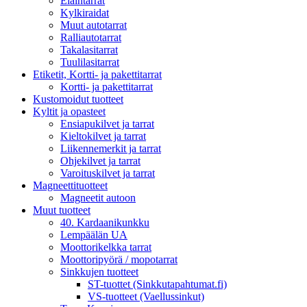
Eläintarrat
Kylkiraidat
Muut autotarrat
Ralliautotarrat
Takalasitarrat
Tuulilasitarrat
Etiketit, Kortti- ja pakettitarrat
Kortti- ja pakettitarrat
Kustomoidut tuotteet
Kyltit ja opasteet
Ensiapukilvet ja tarrat
Kieltokilvet ja tarrat
Liikennemerkit ja tarrat
Ohjekilvet ja tarrat
Varoituskilvet ja tarrat
Magneettituotteet
Magneetit autoon
Muut tuotteet
40. Kardaanikunkku
Lempäälän UA
Moottorikelkka tarrat
Moottoripyörä / mopotarrat
Sinkkujen tuotteet
ST-tuottet (Sinkkutapahtumat.fi)
VS-tuotteet (Vaellussinkut)