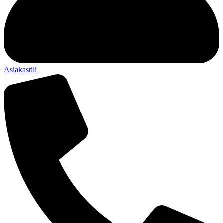
Asiakastili