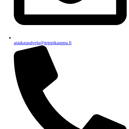
asiakaspalvelu@teippikauppa.fi