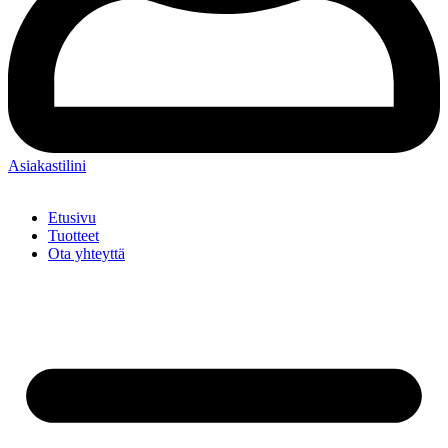
Asiakastilini
Etusivu
Tuotteet
Ota yhteyttä