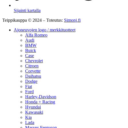
Sijainti kartalla
Teippikauppa © 2024 – Toteutus:
Simonj.fi
Ajoneuvojen logo / merkkituotteet
Alfa Romeo
Audi
BMW
Buick
Case
Chevrolet
Citroen
Corvette
Daihatsu
Dodge
Fiat
Ford
Harley-Davidson
Honda + Racing
Hyundai
Kawasaki
Kia
Lada
Massey Ferguson