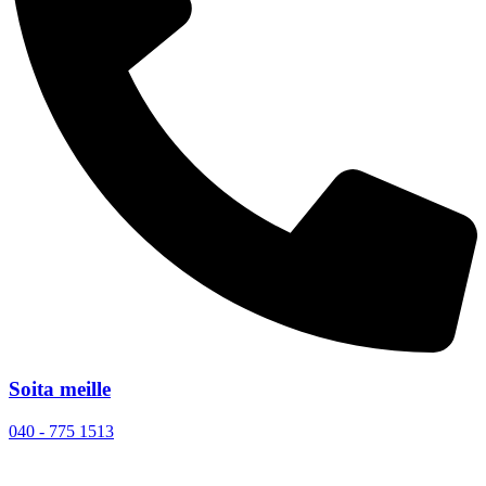
Soita meille
040 - 775 1513