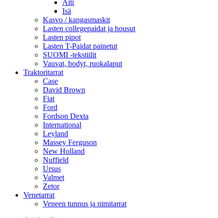
Äiti
Isä
Kasvo / kangasmaskit
Lasten collegepaidat ja housut
Lasten pipot
Lasten T-Paidat painetut
SUOMI -tekstiilit
Vauvat, bodyt, ruokalaput
Traktoritarrat
Case
David Brown
Fiat
Ford
Fordson Dexta
International
Leyland
Massey Ferguson
New Holland
Nuffield
Ursus
Valmet
Zetor
Venetarrat
Veneen tunnus ja nimitarrat