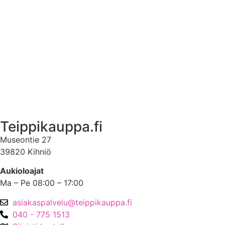
Ekstrat
Ota yhteyttä
Asiakastili
Asiakastili
Teippikauppa.fi
Museontie 27
39820 Kihniö
Aukioloajat
Ma – Pe 08:00 – 17:00
asiakaspalvelu@teippikauppa.fi
040 - 775 1513