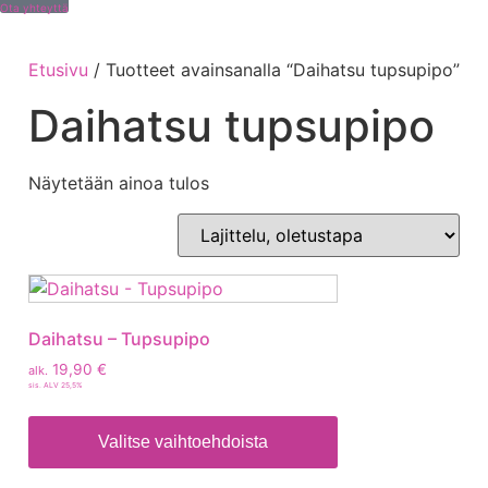
Ota yhteyttä
Etusivu
/ Tuotteet avainsanalla “Daihatsu tupsupipo”
Daihatsu tupsupipo
Näytetään ainoa tulos
Daihatsu – Tupsupipo
19,90
€
alk.
sis. ALV 25,5%
Valitse vaihtoehdoista