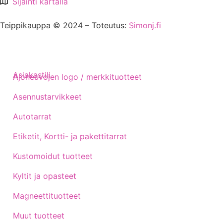
Sijainti kartalla
Teippikauppa © 2024 – Toteutus:
Simonj.fi
Asiakastili
Ajoneuvojen logo / merkkituotteet
Asennustarvikkeet
Autotarrat
Etiketit, Kortti- ja pakettitarrat
Kustomoidut tuotteet
Kyltit ja opasteet
Magneettituotteet
Muut tuotteet