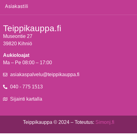
Asiakastili
Teippikauppa.fi
Museontie 27
39820 Kihniö
Aukioloajat
Ma – Pe 08:00 – 17:00
asiakaspalvelu@teippikauppa.fi
040 - 775 1513
Sijainti kartalla
Teippikauppa © 2024 – Toteutus:
Simonj.fi