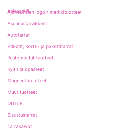
Asiakastili
Ajoneuvojen logo / merkkituotteet
Asennustarvikkeet
Autotarrat
Etiketit, Kortti- ja pakettitarrat
Kustomoidut tuotteet
Kyltit ja opasteet
Magneettituotteet
Muut tuotteet
OUTLET
Sisustustarrat
Tarrakalvot