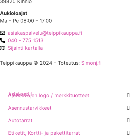
39820 Kihniö
Aukioloajat
Ma – Pe 08:00 – 17:00
asiakaspalvelu@teippikauppa.fi
040 - 775 1513
Sijainti kartalla
Teippikauppa © 2024 – Toteutus:
Simonj.fi
Asiakastili
Ajoneuvojen logo / merkkituotteet
Asennustarvikkeet
Autotarrat
Etiketit, Kortti- ja pakettitarrat