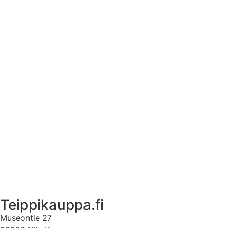
Tekstiilien kokotaulukko
Asennusohjeet tarroille
Tuotetietoa
Ekstrat
Ota yhteyttä
Asiakastili
Asiakastili
Teippikauppa.fi
Museontie 27