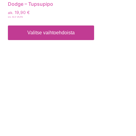
Dodge – Tupsupipo
19,90
€
alk.
sis. ALV 25,5%
Valitse vaihtoehdoista
Tietoa
Toimitusehdot
Maksutavat
Tietosuojaseloste