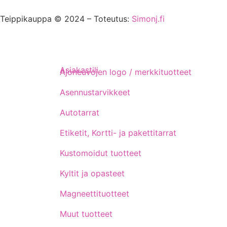
Teippikauppa © 2024 – Toteutus:
Simonj.fi
Asiakastili
Ajoneuvojen logo / merkkituotteet
Asennustarvikkeet
Autotarrat
Etiketit, Kortti- ja pakettitarrat
Kustomoidut tuotteet
Kyltit ja opasteet
Magneettituotteet
Muut tuotteet