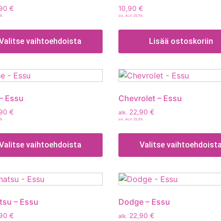
,90
€
10,90
€
5%
sis. ALV 25,5%
Valitse vaihtoehdoista
Lisää ostoskoriin
– Essu
Chevrolet – Essu
,90
€
22,90
€
alk.
5%
sis. ALV 25,5%
Valitse vaihtoehdoista
Valitse vaihtoehdoist
tsu – Essu
Dodge – Essu
,90
€
22,90
€
alk.