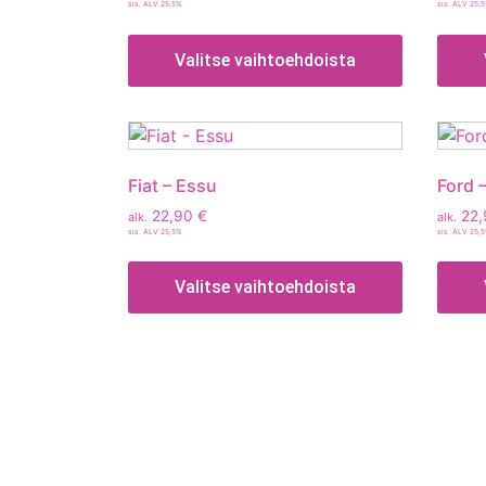
sis. ALV 25,5%
sis. ALV 25,
Valitse vaihtoehdoista
Fiat – Essu
Ford 
22,90
€
22
alk.
alk.
sis. ALV 25,5%
sis. ALV 25,
Valitse vaihtoehdoista