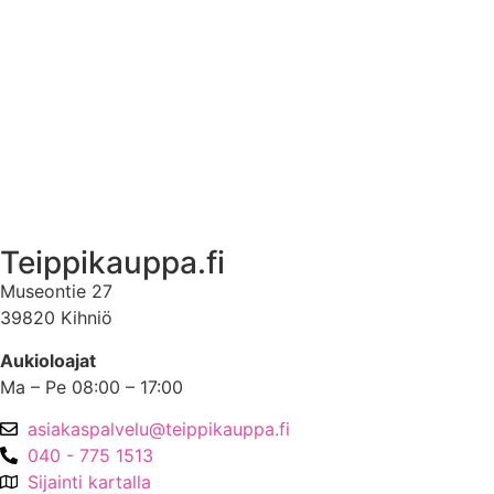
Ekstrat
Ota yhteyttä
Asiakastili
Asiakastili
Teippikauppa.fi
Museontie 27
39820 Kihniö
Aukioloajat
Ma – Pe 08:00 – 17:00
asiakaspalvelu@teippikauppa.fi
040 - 775 1513
Sijainti kartalla