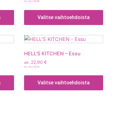
sis. ALV 25,5%
a
Valitse vaihtoehdoista
HELL’S KITCHEN – Essu
22,90
€
alk.
sis. ALV 25,5%
a
Valitse vaihtoehdoista