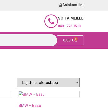
Asiakastilini
SOITA MEILLE
040 - 775 1513
0
0,00
€
BMW – Essu