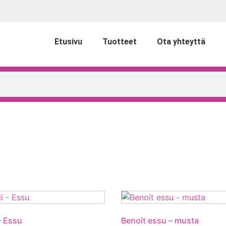
Etusivu
Tuotteet
Ota yhteyttä
– Essu
Benoit essu – musta