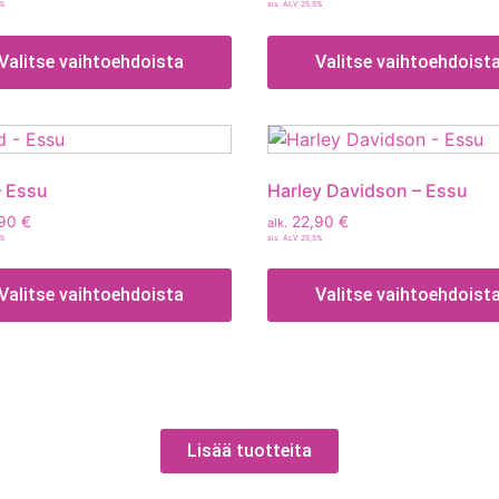
5%
sis. ALV 25,5%
Valitse vaihtoehdoista
Valitse vaihtoehdoist
– Essu
Harley Davidson – Essu
,90
€
22,90
€
alk.
5%
sis. ALV 25,5%
Valitse vaihtoehdoista
Valitse vaihtoehdoist
Lisää tuotteita