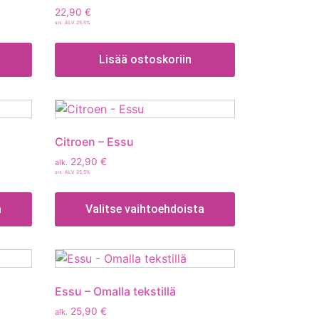
22,90
€
sis. ALV 25,5%
Lisää ostoskoriin
Citroen – Essu
22,90
€
alk.
sis. ALV 25,5%
a
Valitse vaihtoehdoista
Essu – Omalla tekstillä
25,90
€
alk.