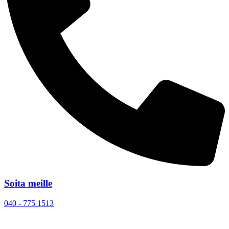
Soita meille
040 - 775 1513