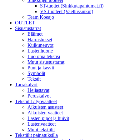
Sinkkujen tuotteet
ST-tuottet (Sinkkutapahtumat.fi)
VS-tuotteet (Vaellussinkut)
Team Koeajo
OUTLET
Sisustustarrat
Eläimet
Harrastukset
Kulkuneuvot
Lastenhuone
Luo oma tekstisi
Muut sisustustarrat
Puut ja kasvit
Symbolit
Tekstit
Tarrakalvot
Heijastavat
Peruskalvot
Tekstiilit / työvaatteet
Aikuisten asusteet
Aikuisten vaatteet
Lasten pipot ja huivit
Lastenvaatteet
Muut tekstiilit
Tekstiilit painatuksilla