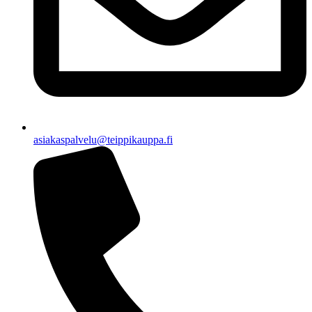
asiakaspalvelu@teippikauppa.fi