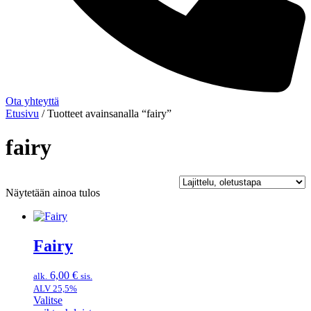
Ota yhteyttä
Etusivu
/ Tuotteet avainsanalla “fairy”
fairy
Näytetään ainoa tulos
Fairy
6,00
€
alk.
sis.
ALV 25,5%
Valitse