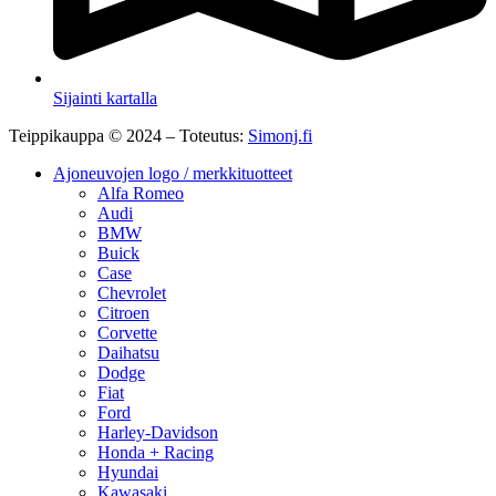
Sijainti kartalla
Teippikauppa © 2024 – Toteutus:
Simonj.fi
Ajoneuvojen logo / merkkituotteet
Alfa Romeo
Audi
BMW
Buick
Case
Chevrolet
Citroen
Corvette
Daihatsu
Dodge
Fiat
Ford
Harley-Davidson
Honda + Racing
Hyundai
Kawasaki