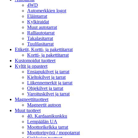
4WD
Automerkkien logot
Eläintarrat
Kylkiraidat
Muut autotarrat
Ralliautotarrat
Takalasitarrat
Tuulilasitarrat
Etiketit, Kortti- ja pakettitarrat
Kortti- ja pakettitarrat
Kustomoidut tuotteet
Kyltit ja opasteet
Ensiapukilvet ja tarrat
Kieltokilvet ja tarrat
Liikennemerkit ja tarrat
Ohjekilvet ja tarrat
Varoituskilvet ja tarrat
Magneettituotteet
Magneetit autoon
Muut tuotteet
40. Kardaanikunkku
Lempäälän UA
Moottorikelkka tarrat
Moottoripyörä / mopotarrat