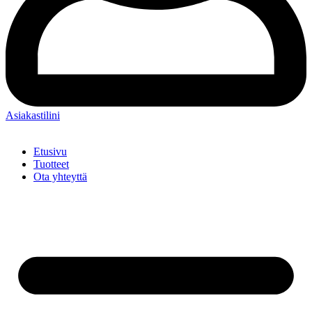
Asiakastilini
Etusivu
Tuotteet
Ota yhteyttä