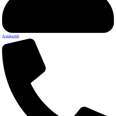
Asiakastili