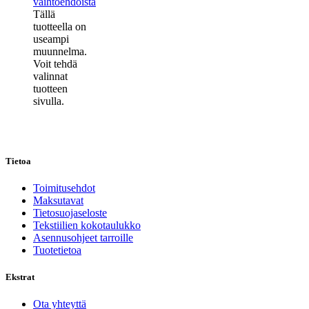
vaihtoehdoista
Tällä
tuotteella on
useampi
muunnelma.
Voit tehdä
valinnat
tuotteen
sivulla.
Tietoa
Toimitusehdot
Maksutavat
Tietosuojaseloste
Tekstiilien kokotaulukko
Asennusohjeet tarroille
Tuotetietoa
Ekstrat
Ota yhteyttä