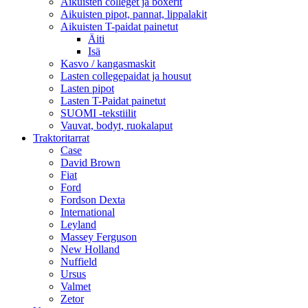
Aikuisten colleget ja boxerit
Aikuisten pipot, pannat, lippalakit
Aikuisten T-paidat painetut
Äiti
Isä
Kasvo / kangasmaskit
Lasten collegepaidat ja housut
Lasten pipot
Lasten T-Paidat painetut
SUOMI -tekstiilit
Vauvat, bodyt, ruokalaput
Traktoritarrat
Case
David Brown
Fiat
Ford
Fordson Dexta
International
Leyland
Massey Ferguson
New Holland
Nuffield
Ursus
Valmet
Zetor