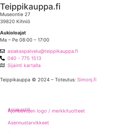
Teippikauppa.fi
Museontie 27
39820 Kihniö
Aukioloajat
Ma – Pe 08:00 – 17:00
asiakaspalvelu@teippikauppa.fi
040 - 775 1513
Sijainti kartalla
Teippikauppa © 2024 – Toteutus:
Simonj.fi
Asiakastili
Ajoneuvojen logo / merkkituotteet
Asennustarvikkeet