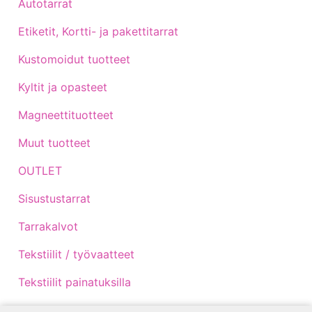
Autotarrat
Etiketit, Kortti- ja pakettitarrat
Kustomoidut tuotteet
Kyltit ja opasteet
Magneettituotteet
Muut tuotteet
OUTLET
Sisustustarrat
Tarrakalvot
Tekstiilit / työvaatteet
Tekstiilit painatuksilla
Traktoritarrat