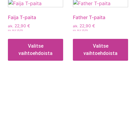
Faija T-paita
Father T-paita
22,90
€
22,90
€
alk.
alk.
sis. ALV 25,5%
sis. ALV 25,5%
Valitse
Valitse
vaihtoehdoista
vaihtoehdoista
Tietoa
Toimitusehdot
Maksutavat