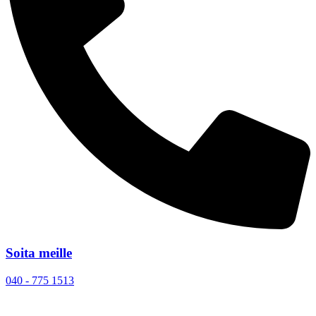
Soita meille
040 - 775 1513