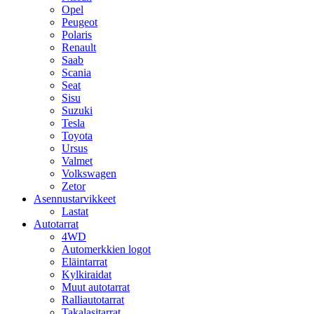
Opel
Peugeot
Polaris
Renault
Saab
Scania
Seat
Sisu
Suzuki
Tesla
Toyota
Ursus
Valmet
Volkswagen
Zetor
Asennustarvikkeet
Lastat
Autotarrat
4WD
Automerkkien logot
Eläintarrat
Kylkiraidat
Muut autotarrat
Ralliautotarrat
Takalasitarrat