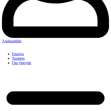
Asiakastilini
Etusivu
Tuotteet
Ota yhteyttä