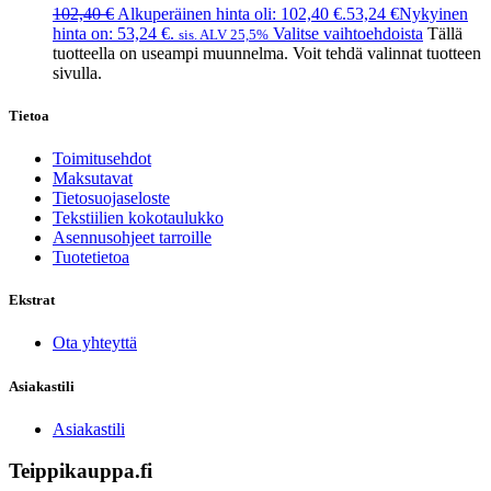
102,40
€
Alkuperäinen hinta oli: 102,40 €.
53,24
€
Nykyinen
hinta on: 53,24 €.
Valitse vaihtoehdoista
Tällä
sis. ALV 25,5%
tuotteella on useampi muunnelma. Voit tehdä valinnat tuotteen
sivulla.
Tietoa
Toimitusehdot
Maksutavat
Tietosuojaseloste
Tekstiilien kokotaulukko
Asennusohjeet tarroille
Tuotetietoa
Ekstrat
Ota yhteyttä
Asiakastili
Asiakastili
Teippikauppa.fi