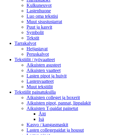
Kulkuneuvot
Lastenhuone
Luo oma tekstisi
Muut sisustustarrat
Puut ja kasvit
Symbolit
Tekstit
Tarrakalvot
Heijastavat
Peruskalvot
Tekstiilit / työvaatteet
Aikuisten asusteet
Aikuisten vaatteet
Lasten pipot ja huivit
Lastenvaatteet
Muut tekstiilit
Tekstiilit painatuksilla
Aikuisten colleget ja boxerit
Aikuisten pipot, pannat, lippalakit
Aikuisten T-paidat painetut
Äiti
Isä
Kasvo / kangasmaskit
Lasten collegepaidat ja housut