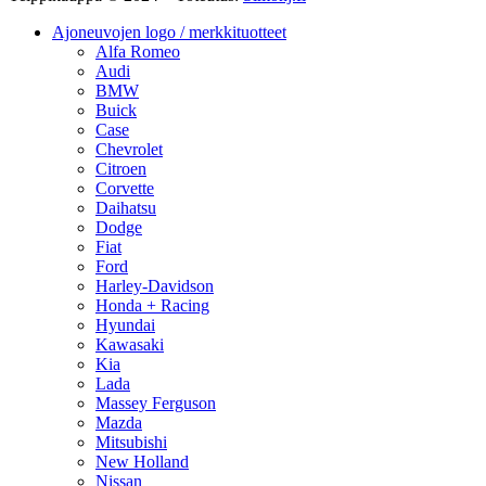
Ajoneuvojen logo / merkkituotteet
Alfa Romeo
Audi
BMW
Buick
Case
Chevrolet
Citroen
Corvette
Daihatsu
Dodge
Fiat
Ford
Harley-Davidson
Honda + Racing
Hyundai
Kawasaki
Kia
Lada
Massey Ferguson
Mazda
Mitsubishi
New Holland
Nissan