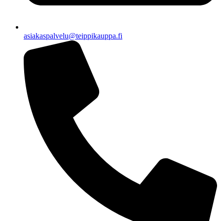
asiakaspalvelu@teippikauppa.fi