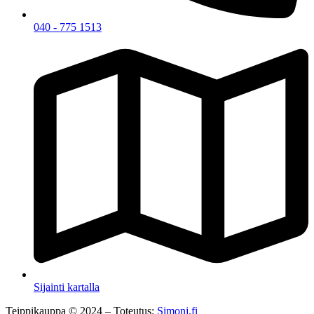
040 - 775 1513
Sijainti kartalla
Teippikauppa © 2024 – Toteutus:
Simonj.fi