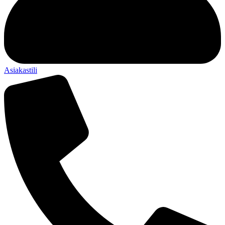
Asiakastili