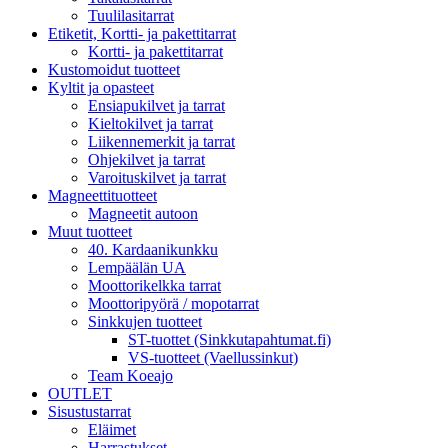
Tuulilasitarrat
Etiketit, Kortti- ja pakettitarrat
Kortti- ja pakettitarrat
Kustomoidut tuotteet
Kyltit ja opasteet
Ensiapukilvet ja tarrat
Kieltokilvet ja tarrat
Liikennemerkit ja tarrat
Ohjekilvet ja tarrat
Varoituskilvet ja tarrat
Magneettituotteet
Magneetit autoon
Muut tuotteet
40. Kardaanikunkku
Lempäälän UA
Moottorikelkka tarrat
Moottoripyörä / mopotarrat
Sinkkujen tuotteet
ST-tuottet (Sinkkutapahtumat.fi)
VS-tuotteet (Vaellussinkut)
Team Koeajo
OUTLET
Sisustustarrat
Eläimet
Harrastukset