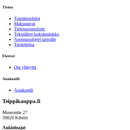
Tietoa
Toimitusehdot
Maksutavat
Tietosuojaseloste
Tekstiilien kokotaulukko
Asennusohjeet tarroille
Tuotetietoa
Ekstrat
Ota yhteyttä
Asiakastili
Asiakastili
Teippikauppa.fi
Museontie 27
39820 Kihniö
Aukioloajat