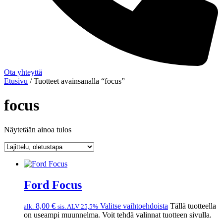
Ota yhteyttä
Etusivu
/ Tuotteet avainsanalla “focus”
focus
Näytetään ainoa tulos
Ford Focus
8,00
€
Valitse vaihtoehdoista
Tällä tuotteella
alk.
sis. ALV 25,5%
on useampi muunnelma. Voit tehdä valinnat tuotteen sivulla.