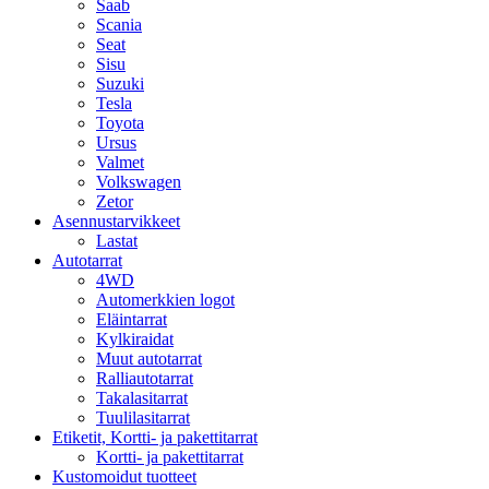
Saab
Scania
Seat
Sisu
Suzuki
Tesla
Toyota
Ursus
Valmet
Volkswagen
Zetor
Asennustarvikkeet
Lastat
Autotarrat
4WD
Automerkkien logot
Eläintarrat
Kylkiraidat
Muut autotarrat
Ralliautotarrat
Takalasitarrat
Tuulilasitarrat
Etiketit, Kortti- ja pakettitarrat
Kortti- ja pakettitarrat
Kustomoidut tuotteet