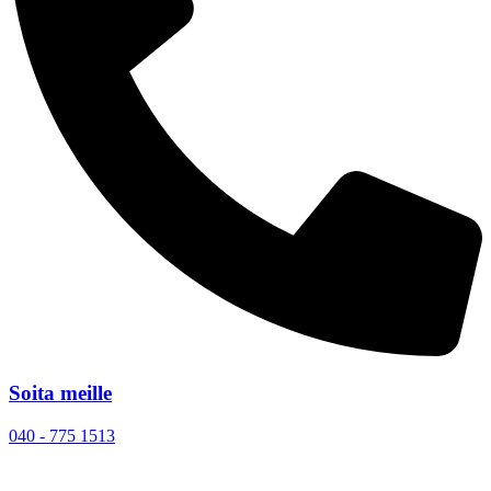
Soita meille
040 - 775 1513