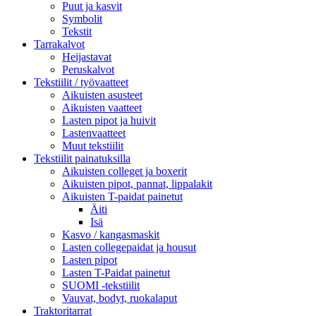
Puut ja kasvit
Symbolit
Tekstit
Tarrakalvot
Heijastavat
Peruskalvot
Tekstiilit / työvaatteet
Aikuisten asusteet
Aikuisten vaatteet
Lasten pipot ja huivit
Lastenvaatteet
Muut tekstiilit
Tekstiilit painatuksilla
Aikuisten colleget ja boxerit
Aikuisten pipot, pannat, lippalakit
Aikuisten T-paidat painetut
Äiti
Isä
Kasvo / kangasmaskit
Lasten collegepaidat ja housut
Lasten pipot
Lasten T-Paidat painetut
SUOMI -tekstiilit
Vauvat, bodyt, ruokalaput
Traktoritarrat