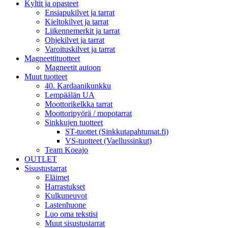
Kyltit ja opasteet
Ensiapukilvet ja tarrat
Kieltokilvet ja tarrat
Liikennemerkit ja tarrat
Ohjekilvet ja tarrat
Varoituskilvet ja tarrat
Magneettituotteet
Magneetit autoon
Muut tuotteet
40. Kardaanikunkku
Lempäälän UA
Moottorikelkka tarrat
Moottoripyörä / mopotarrat
Sinkkujen tuotteet
ST-tuottet (Sinkkutapahtumat.fi)
VS-tuotteet (Vaellussinkut)
Team Koeajo
OUTLET
Sisustustarrat
Eläimet
Harrastukset
Kulkuneuvot
Lastenhuone
Luo oma tekstisi
Muut sisustustarrat