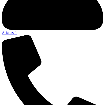
Asiakastili