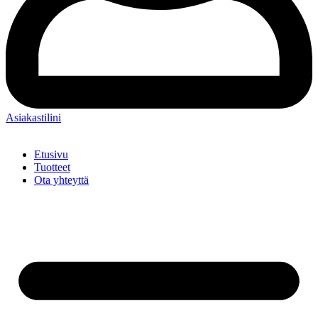
Asiakastilini
Etusivu
Tuotteet
Ota yhteyttä