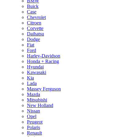
BMW
Buick
Case
Chevrolet
Citroen
Corvette
Daihatsu
Dodge
Fiat
Ford
Harley-Davidson
Honda + Racing
Hyundai
Kawasaki
Kia
Lada
Massey Ferguson
Mazda
Mitsubishi
New Holland
Nissan
Opel
Peugeot
Polaris
Renault