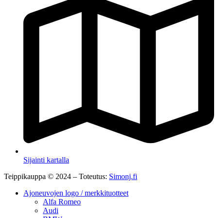
Sijainti kartalla
Teippikauppa © 2024 – Toteutus:
Simonj.fi
Ajoneuvojen logo / merkkituotteet
Alfa Romeo
Audi