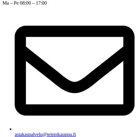
Ma – Pe 08:00 – 17:00
asiakaspalvelu@teippikauppa.fi