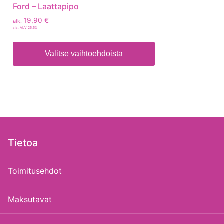
Ford – Laattapipo
19,90
€
alk.
sis. ALV 25,5%
Valitse vaihtoehdoista
Tietoa
Toimitusehdot
Maksutavat