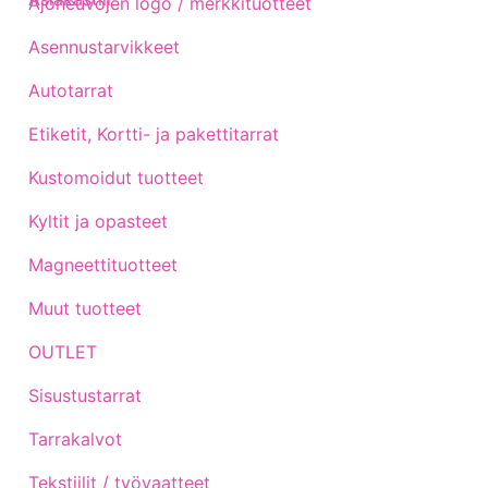
Ajoneuvojen logo / merkkituotteet
Asennustarvikkeet
Autotarrat
Etiketit, Kortti- ja pakettitarrat
Kustomoidut tuotteet
Kyltit ja opasteet
Magneettituotteet
Muut tuotteet
OUTLET
Sisustustarrat
Tarrakalvot
Tekstiilit / työvaatteet