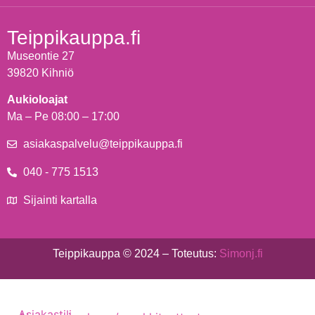
Teippikauppa.fi
Museontie 27
39820 Kihniö
Aukioloajat
Ma – Pe 08:00 – 17:00
asiakaspalvelu@teippikauppa.fi
040 - 775 1513
Sijainti kartalla
Teippikauppa © 2024 – Toteutus:
Simonj.fi
Asiakastili