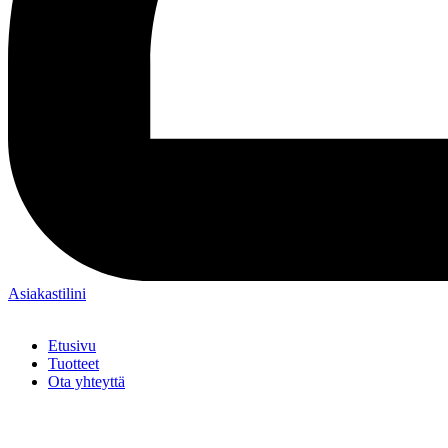
Asiakastilini
Etusivu
Tuotteet
Ota yhteyttä