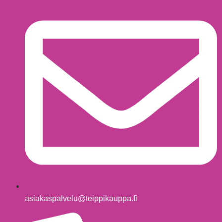
asiakaspalvelu@teippikauppa.fi