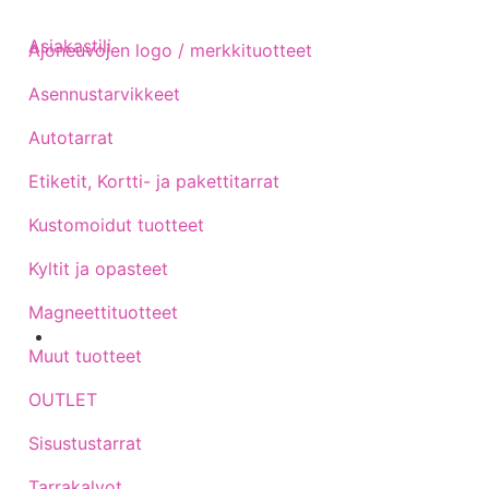
Asiakastili
Ajoneuvojen logo / merkkituotteet
Asennustarvikkeet
Autotarrat
Etiketit, Kortti- ja pakettitarrat
Kustomoidut tuotteet
Kyltit ja opasteet
Magneettituotteet
Muut tuotteet
Sijainti kartalla
OUTLET
Sisustustarrat
Tarrakalvot