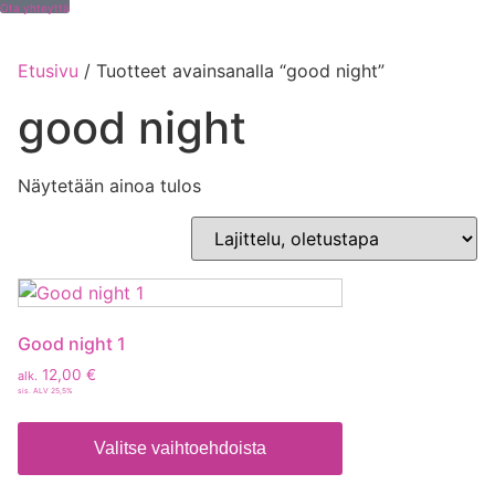
Ota yhteyttä
Etusivu
/ Tuotteet avainsanalla “good night”
good night
Näytetään ainoa tulos
Good night 1
12,00
€
alk.
sis. ALV 25,5%
Valitse vaihtoehdoista