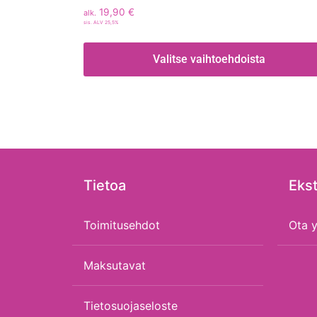
19,90
€
alk.
sis. ALV 25,5%
Valitse vaihtoehdoista
Tietoa
Ekst
Toimitusehdot
Ota y
Maksutavat
Tietosuojaseloste