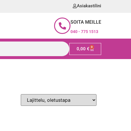
Asiakastilini
SOITA MEILLE
040 - 775 1513
0
0,00
€