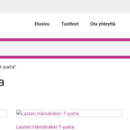
Etusivu
Tuotteet
Ota yhteyttä
t-paita”
a
Lasten Hämähäkki T-paita