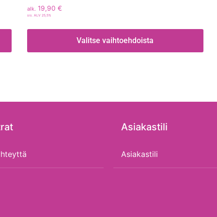
19,90
€
alk.
sis. ALV 25,5%
Valitse vaihtoehdoista
rat
Asiakastili
hteyttä
Asiakastili