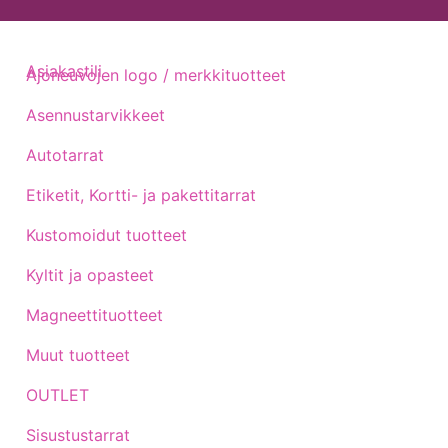
Asiakastili
Ajoneuvojen logo / merkkituotteet
Asennustarvikkeet
Autotarrat
Etiketit, Kortti- ja pakettitarrat
Kustomoidut tuotteet
Kyltit ja opasteet
Magneettituotteet
Muut tuotteet
OUTLET
Sisustustarrat