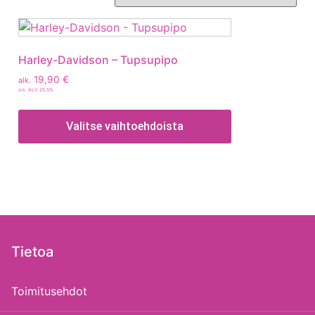
Harley-Davidson – Tupsupipo
19,90
€
alk.
sis. ALV 25,5%
Valitse vaihtoehdoista
Tietoa
Toimitusehdot