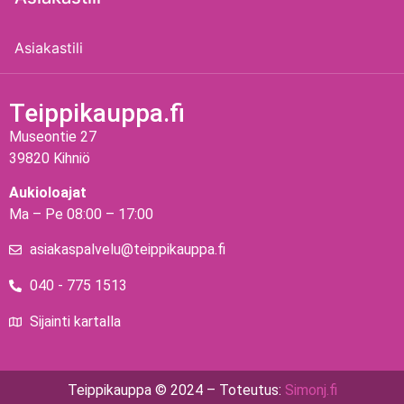
Asiakastili
Teippikauppa.fi
Museontie 27
39820 Kihniö
Aukioloajat
Ma – Pe 08:00 – 17:00
asiakaspalvelu@teippikauppa.fi
040 - 775 1513
Sijainti kartalla
Teippikauppa © 2024 – Toteutus:
Simonj.fi