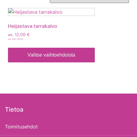
Heijastava tarrakalvo
12,00
€
alk.
sis. ALV 25,5%
Valitse vaihtoehdoista
Tietoa
Toimitusehdot