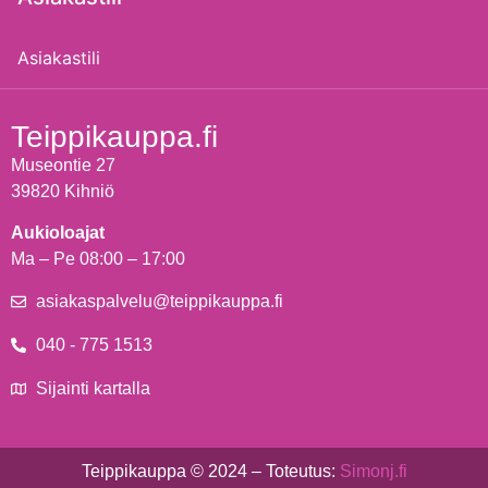
Asiakastili
Teippikauppa.fi
Museontie 27
39820 Kihniö
Aukioloajat
Ma – Pe 08:00 – 17:00
asiakaspalvelu@teippikauppa.fi
040 - 775 1513
Sijainti kartalla
Teippikauppa © 2024 – Toteutus:
Simonj.fi