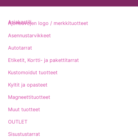
Asiakastili
Ajoneuvojen logo / merkkituotteet
Asennustarvikkeet
Autotarrat
Etiketit, Kortti- ja pakettitarrat
Kustomoidut tuotteet
Kyltit ja opasteet
Magneettituotteet
Muut tuotteet
OUTLET
Sisustustarrat