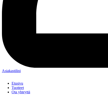
Asiakastilini
Etusivu
Tuotteet
Ota yhteyttä