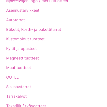
Ajoneuvojen logo / merkkituotteet
Asennustarvikkeet
Autotarrat
Etiketit, Kortti- ja pakettitarrat
Kustomoidut tuotteet
Kyltit ja opasteet
Magneettituotteet
Muut tuotteet
OUTLET
Sisustustarrat
Tarrakalvot
Tekstiilit / työvaatteet