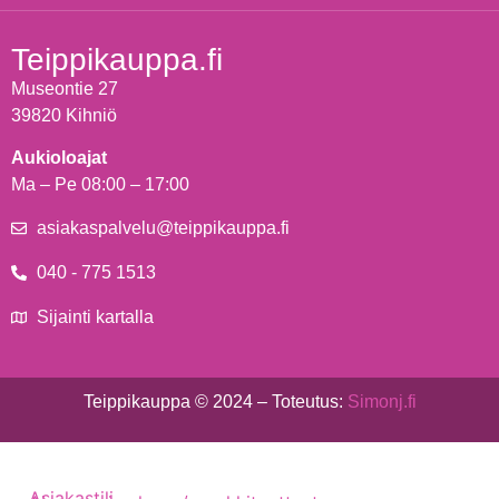
Teippikauppa.fi
Museontie 27
39820 Kihniö
Aukioloajat
Ma – Pe 08:00 – 17:00
asiakaspalvelu@teippikauppa.fi
040 - 775 1513
Sijainti kartalla
Teippikauppa © 2024 – Toteutus:
Simonj.fi
Asiakastili