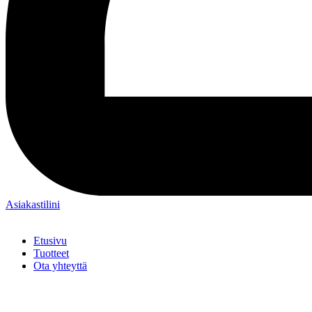
Asiakastilini
Etusivu
Tuotteet
Ota yhteyttä