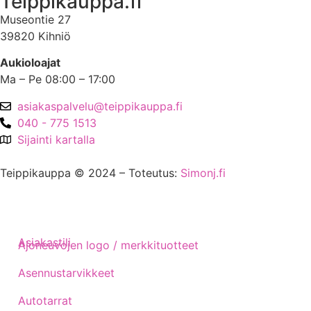
Teippikauppa.fi
Museontie 27
39820 Kihniö
Aukioloajat
Ma – Pe 08:00 – 17:00
asiakaspalvelu@teippikauppa.fi
040 - 775 1513
Sijainti kartalla
Teippikauppa © 2024 – Toteutus:
Simonj.fi
Asiakastili
Ajoneuvojen logo / merkkituotteet
Asennustarvikkeet
Autotarrat