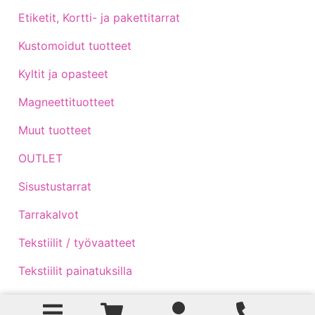
Etiketit, Kortti- ja pakettitarrat
Kustomoidut tuotteet
Kyltit ja opasteet
Magneettituotteet
Muut tuotteet
OUTLET
Sisustustarrat
Tarrakalvot
Tekstiilit / työvaatteet
Tekstiilit painatuksilla
Traktoritarrat