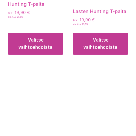
Hunting T-paita
Lasten Hunting T-paita
19,90
€
alk.
sis. ALV 25,5%
19,90
€
alk.
sis. ALV 25,5%
Valitse
Valitse
vaihtoehdoista
vaihtoehdoista
Tietoa
Toimitusehdot
Maksutavat