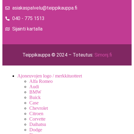
asiakaspalvelu@teippikauppa.fi
040 - 775 1513
Sijainti kartalla
Teippikauppa © 2024 – Toteutus:
Simonj.fi
Ajoneuvojen logo / merkkituotteet
Alfa Romeo
Audi
BMW
Buick
Case
Chevrolet
Citroen
Corvette
Daihatsu
Dodge