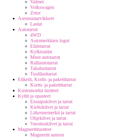
Valmet
Volkswagen
Zetor
Asennustarvikkeet
Lastat
Autotarrat
4WD
Automerkkien logot
Eläintarrat
Kylkiraidat
Muut autotarrat
Ralliautotarrat
Takalasitarrat
Tuulilasitarrat
Etiketit, Kortti- ja pakettitarrat
Kortti- ja pakettitarrat
Kustomoidut tuotteet
Kyltit ja opasteet
Ensiapukilvet ja tarrat
Kieltokilvet ja tarrat
Liikennemerkit ja tarrat
Ohjekilvet ja tarrat
Varoituskilvet ja tarrat
Magneettituotteet
Magneetit autoon