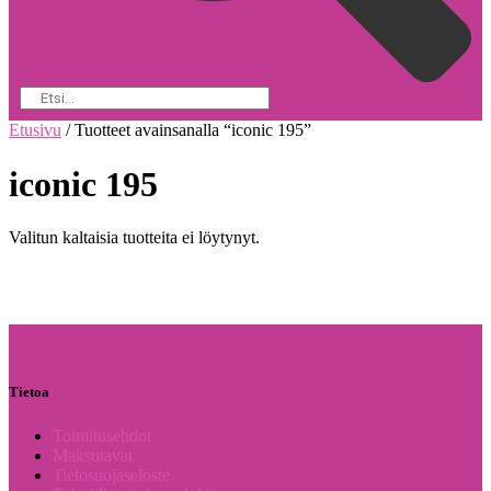
Etusivu
/ Tuotteet avainsanalla “iconic 195”
iconic 195
Valitun kaltaisia tuotteita ei löytynyt.
Tietoa
Toimitusehdot
Maksutavat
Tietosuojaseloste