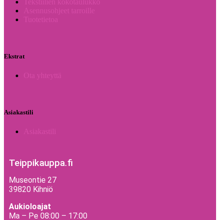
Tekstiilien kokotaulukko
Asennusohjeet tarroille
Tuotetietoa
Ekstrat
Ota yhteyttä
Asiakastili
Asiakastili
Teippikauppa.fi
Museontie 27
39820 Kihniö
Aukioloajat
Ma – Pe 08:00 – 17:00