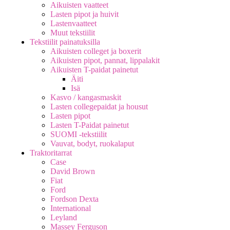
Aikuisten vaatteet
Lasten pipot ja huivit
Lastenvaatteet
Muut tekstiilit
Tekstiilit painatuksilla
Aikuisten colleget ja boxerit
Aikuisten pipot, pannat, lippalakit
Aikuisten T-paidat painetut
Äiti
Isä
Kasvo / kangasmaskit
Lasten collegepaidat ja housut
Lasten pipot
Lasten T-Paidat painetut
SUOMI -tekstiilit
Vauvat, bodyt, ruokalaput
Traktoritarrat
Case
David Brown
Fiat
Ford
Fordson Dexta
International
Leyland
Massey Ferguson