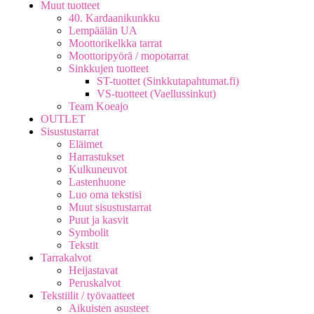
Muut tuotteet
40. Kardaanikunkku
Lempäälän UA
Moottorikelkka tarrat
Moottoripyörä / mopotarrat
Sinkkujen tuotteet
ST-tuottet (Sinkkutapahtumat.fi)
VS-tuotteet (Vaellussinkut)
Team Koeajo
OUTLET
Sisustustarrat
Eläimet
Harrastukset
Kulkuneuvot
Lastenhuone
Luo oma tekstisi
Muut sisustustarrat
Puut ja kasvit
Symbolit
Tekstit
Tarrakalvot
Heijastavat
Peruskalvot
Tekstiilit / työvaatteet
Aikuisten asusteet