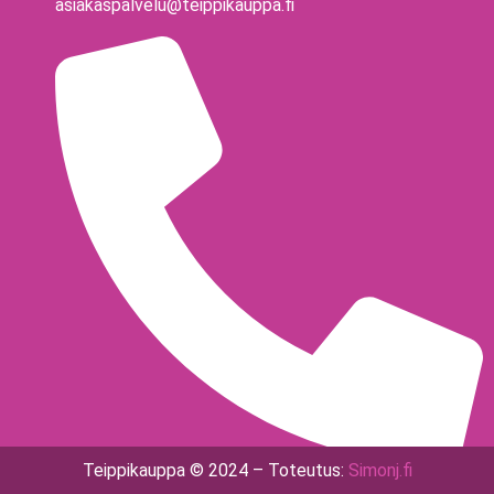
asiakaspalvelu@teippikauppa.fi
Teippikauppa © 2024 – Toteutus:
Simonj.fi
040 - 775 1513