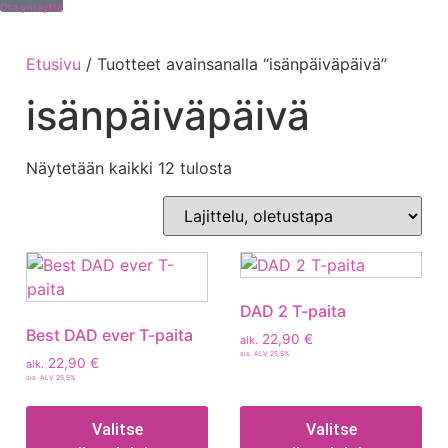
Ota yhteyttä
Etusivu
/ Tuotteet avainsanalla “isänpäiväpäivä”
isänpäiväpäivä
Näytetään kaikki 12 tulosta
DAD 2 T-paita
Best DAD ever T-paita
22,90
€
alk.
sis. ALV 25,5%
22,90
€
alk.
sis. ALV 25,5%
Valitse
Valitse