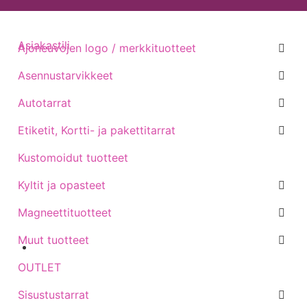
Asiakastili
Ajoneuvojen logo / merkkituotteet
Asennustarvikkeet
Autotarrat
Etiketit, Kortti- ja pakettitarrat
Kustomoidut tuotteet
Kyltit ja opasteet
Magneettituotteet
Muut tuotteet
Sijainti kartalla
OUTLET
Sisustustarrat