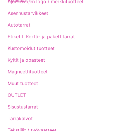
Asiakastili
Ajoneuvojen logo / merkkituotteet
Asennustarvikkeet
Autotarrat
Etiketit, Kortti- ja pakettitarrat
Kustomoidut tuotteet
Kyltit ja opasteet
Magneettituotteet
Muut tuotteet
OUTLET
Sisustustarrat
Tarrakalvot
Tekstiilit / työvaatteet