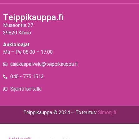
Teippikauppa.fi
Museontie 27
39820 Kihniö
Aukioloajat
Ma – Pe 08:00 – 17:00
asiakaspalvelu@teippikauppa.fi
040 - 775 1513
Sijainti kartalla
Teippikauppa © 2024 – Toteutus:
Simonj.fi