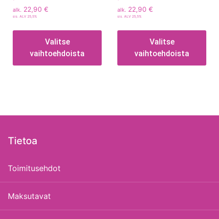
22,90
€
22,90
€
alk.
alk.
sis. ALV 25,5%
sis. ALV 25,5%
Valitse
Valitse
vaihtoehdoista
vaihtoehdoista
Tietoa
Toimitusehdot
Maksutavat