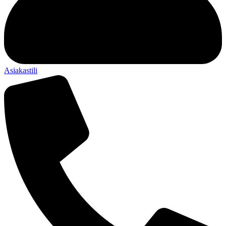
Asiakastili