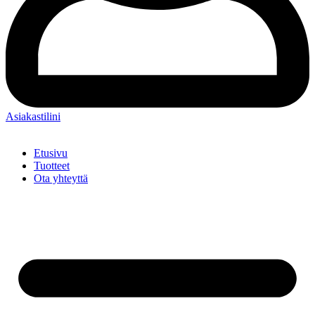
Asiakastilini
Etusivu
Tuotteet
Ota yhteyttä