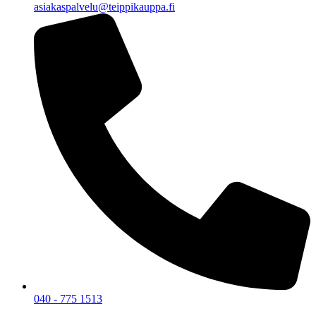
asiakaspalvelu@teippikauppa.fi
040 - 775 1513