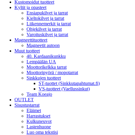
Kustomoidut tuotteet
Kyltit ja opasteet
Ensiapukilvet ja tarrat
Kieltokilvet ja tarrat
Liikennemerkit ja tarrat
Ohjekilvet ja tarrat
Varoituskilvet ja tarrat
Magneettituotteet
Magneetit autoon
Muut tuotteet
40. Kardaanikunkku
Lempäälän UA
Moottorikelkka tarrat
Moottoripyörä / mopotarrat
Sinkkujen tuotteet
ST-tuottet (Sinkkutapahtumat.fi)
VS-tuotteet (Vaellussinkut)
Team Koeajo
OUTLET
Sisustustarrat
Eläimet
Harrastukset
Kulkuneuvot
Lastenhuone
Luo oma tekstisi