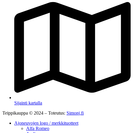
Sijainti kartalla
Teippikauppa © 2024 – Toteutus:
Simonj.fi
Ajoneuvojen logo / merkkituotteet
Alfa Romeo