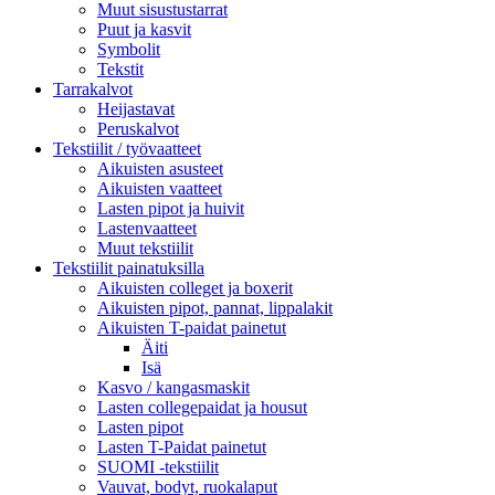
Muut sisustustarrat
Puut ja kasvit
Symbolit
Tekstit
Tarrakalvot
Heijastavat
Peruskalvot
Tekstiilit / työvaatteet
Aikuisten asusteet
Aikuisten vaatteet
Lasten pipot ja huivit
Lastenvaatteet
Muut tekstiilit
Tekstiilit painatuksilla
Aikuisten colleget ja boxerit
Aikuisten pipot, pannat, lippalakit
Aikuisten T-paidat painetut
Äiti
Isä
Kasvo / kangasmaskit
Lasten collegepaidat ja housut
Lasten pipot
Lasten T-Paidat painetut
SUOMI -tekstiilit
Vauvat, bodyt, ruokalaput