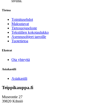
sivulla.
Tietoa
Toimitusehdot
Maksutavat
Tietosuojaseloste
Tekstiilien kokotaulukko
Asennusohjeet tarroille
Tuotetietoa
Ekstrat
Ota yhteyttä
Asiakastili
Asiakastili
Teippikauppa.fi
Museontie 27
39820 Kihniö