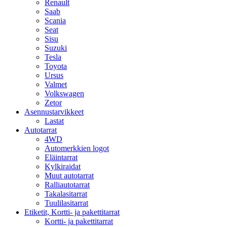
Renault
Saab
Scania
Seat
Sisu
Suzuki
Tesla
Toyota
Ursus
Valmet
Volkswagen
Zetor
Asennustarvikkeet
Lastat
Autotarrat
4WD
Automerkkien logot
Eläintarrat
Kylkiraidat
Muut autotarrat
Ralliautotarrat
Takalasitarrat
Tuulilasitarrat
Etiketit, Kortti- ja pakettitarrat
Kortti- ja pakettitarrat