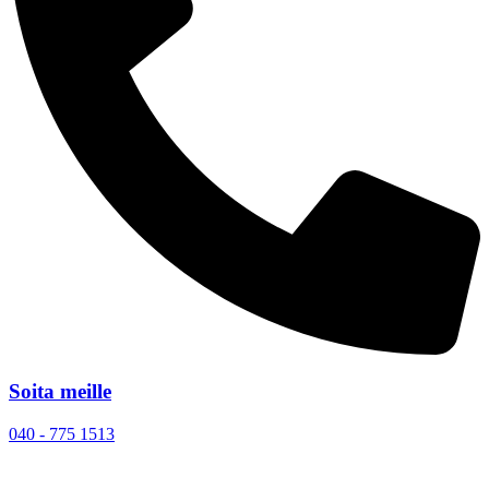
Soita meille
040 - 775 1513