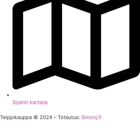
Sijainti kartalla
Teippikauppa © 2024 – Toteutus:
Simonj.fi