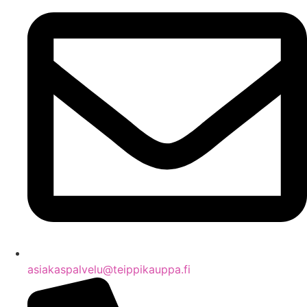
asiakaspalvelu@teippikauppa.fi