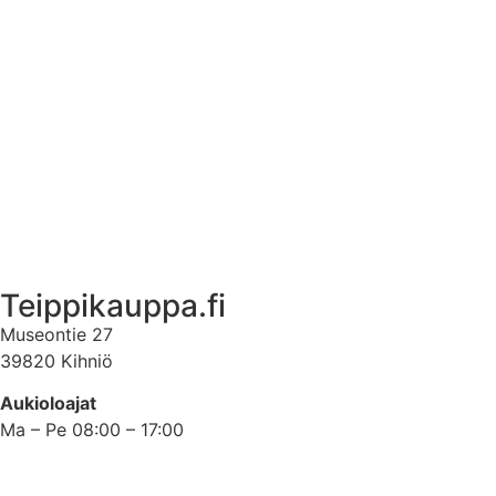
Ekstrat
Ota yhteyttä
Asiakastili
Asiakastili
Teippikauppa.fi
Museontie 27
39820 Kihniö
Aukioloajat
Ma – Pe 08:00 – 17:00