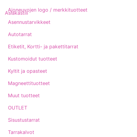
Ajoneuvojen logo / merkkituotteet
Asiakastili
Asennustarvikkeet
Autotarrat
Etiketit, Kortti- ja pakettitarrat
Kustomoidut tuotteet
Kyltit ja opasteet
Magneettituotteet
Muut tuotteet
OUTLET
Sisustustarrat
Tarrakalvot