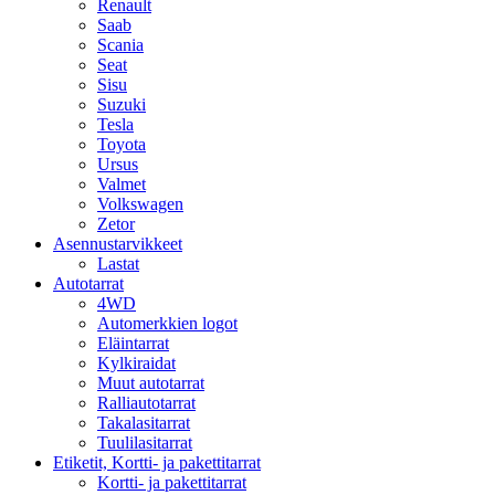
Renault
Saab
Scania
Seat
Sisu
Suzuki
Tesla
Toyota
Ursus
Valmet
Volkswagen
Zetor
Asennustarvikkeet
Lastat
Autotarrat
4WD
Automerkkien logot
Eläintarrat
Kylkiraidat
Muut autotarrat
Ralliautotarrat
Takalasitarrat
Tuulilasitarrat
Etiketit, Kortti- ja pakettitarrat
Kortti- ja pakettitarrat