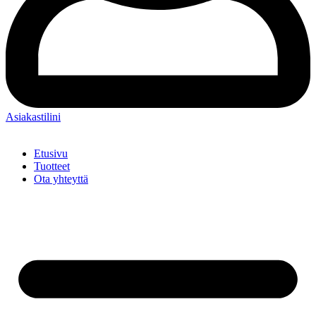
Asiakastilini
Etusivu
Tuotteet
Ota yhteyttä