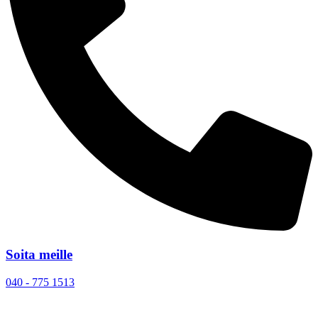
Soita meille
040 - 775 1513