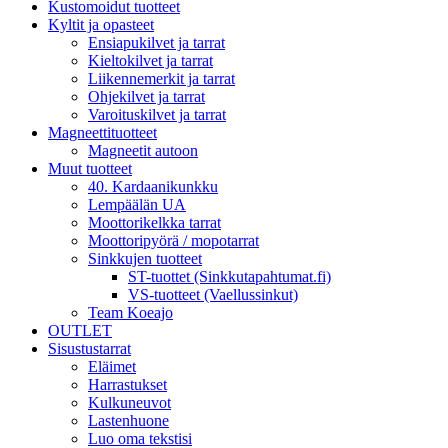
Kustomoidut tuotteet
Kyltit ja opasteet
Ensiapukilvet ja tarrat
Kieltokilvet ja tarrat
Liikennemerkit ja tarrat
Ohjekilvet ja tarrat
Varoituskilvet ja tarrat
Magneettituotteet
Magneetit autoon
Muut tuotteet
40. Kardaanikunkku
Lempäälän UA
Moottorikelkka tarrat
Moottoripyörä / mopotarrat
Sinkkujen tuotteet
ST-tuottet (Sinkkutapahtumat.fi)
VS-tuotteet (Vaellussinkut)
Team Koeajo
OUTLET
Sisustustarrat
Eläimet
Harrastukset
Kulkuneuvot
Lastenhuone
Luo oma tekstisi