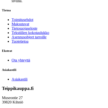
sivulla.
Tietoa
Toimitusehdot
Maksutavat
Tietosuojaseloste
Tekstiilien kokotaulukko
Asennusohjeet tarroille
Tuotetietoa
Ekstrat
Ota yhteyttä
Asiakastili
Asiakastili
Teippikauppa.fi
Museontie 27
39820 Kihniö