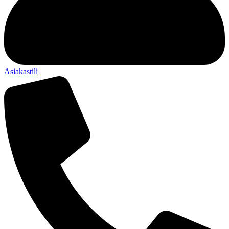
Asiakastili