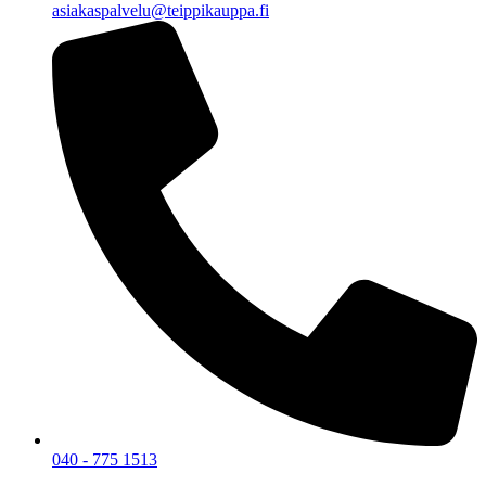
asiakaspalvelu@teippikauppa.fi
040 - 775 1513