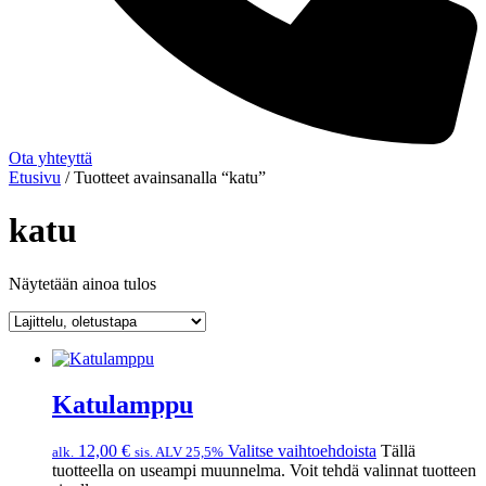
Ota yhteyttä
Etusivu
/ Tuotteet avainsanalla “katu”
katu
Näytetään ainoa tulos
Katulamppu
12,00
€
Valitse vaihtoehdoista
Tällä
alk.
sis. ALV 25,5%
tuotteella on useampi muunnelma. Voit tehdä valinnat tuotteen