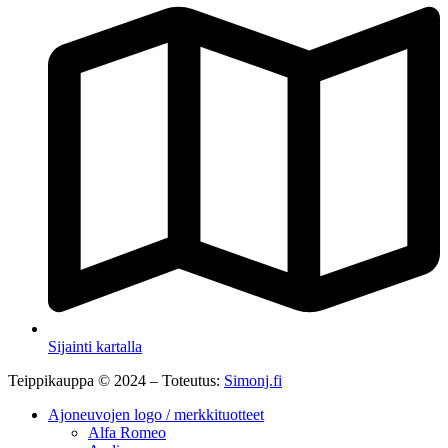
Sijainti kartalla
Teippikauppa © 2024 – Toteutus:
Simonj.fi
Ajoneuvojen logo / merkkituotteet
Alfa Romeo