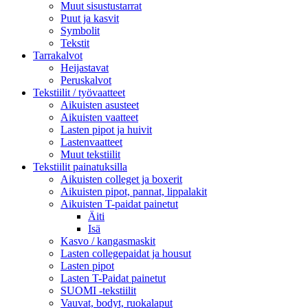
Muut sisustustarrat
Puut ja kasvit
Symbolit
Tekstit
Tarrakalvot
Heijastavat
Peruskalvot
Tekstiilit / työvaatteet
Aikuisten asusteet
Aikuisten vaatteet
Lasten pipot ja huivit
Lastenvaatteet
Muut tekstiilit
Tekstiilit painatuksilla
Aikuisten colleget ja boxerit
Aikuisten pipot, pannat, lippalakit
Aikuisten T-paidat painetut
Äiti
Isä
Kasvo / kangasmaskit
Lasten collegepaidat ja housut
Lasten pipot
Lasten T-Paidat painetut
SUOMI -tekstiilit
Vauvat, bodyt, ruokalaput